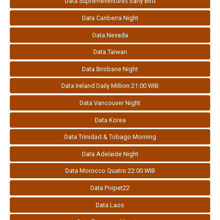
Data Supremeventures Early Bird
Data Canberra Night
Data Nevada
Data Taiwan
Data Brisbane Night
Data Ireland Daily Million 21:00 WIB
Data Vancouver Night
Data Korea
Data Trinidad & Tobago Morning
Data Adelaide Night
Data Morocco Quatro 22:00 WIB
Data Poipet22
Data Laos