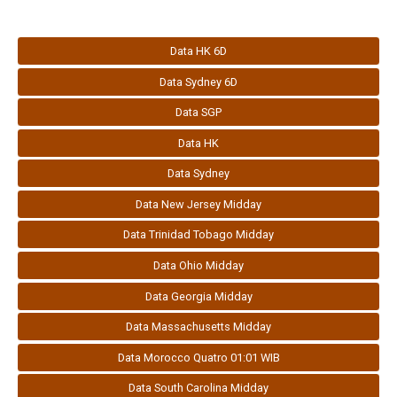
Data HK 6D
Data Sydney 6D
Data SGP
Data HK
Data Sydney
Data New Jersey Midday
Data Trinidad Tobago Midday
Data Ohio Midday
Data Georgia Midday
Data Massachusetts Midday
Data Morocco Quatro 01:01 WIB
Data South Carolina Midday