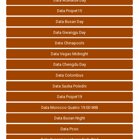
Data Adelaide Day
Data Poipet15
Data Busan Day
Data Gwangju Day
Data Chinapools
Data Vegas Midnight
Data Chengdu Day
Data Colombus
Data Sazka Poledni
Data Poipet19
Data Morocco Quatro 19:00 WIB
Data Busan Night
Data Pcso