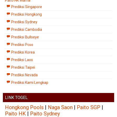
Paito HK Warna
Prediksi Singapore
Prediksi Hongkong
Prediksi Sydney
Prediksi Cambodia
Prediksi Bullseye
Prediksi Pcso
Prediksi Korea
Prediksi Laos
Prediksi Taipei
Prediksi Nevada
Prediksi Kami Lengkap
LINK TOGEL
Hongkong Pools
|
Naga Saon
|
Paito SGP
|
Paito HK
|
Paito Sydney