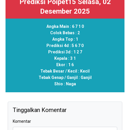
Prediksi Poipet15 Selasa, 02
Desember 2025
Angka Main :
6 7 1 0
Colok Bebas :
2
Angka Top :
1
Prediksi 4d :
5 6 7 0
Prediksi 3d :
1 2 7
Kepala :
3 1
Ekor :
1 6
Tebak Besar / Kecil :
Kecil
Tebak Genap / Ganjil :
Ganjil
Shio :
Naga
Tinggalkan Komentar
Komentar