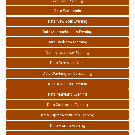
Data Ohio Evening
Data Wisconsin
Data New York Evening
Data Massachusetts Evening
Data Canberra Morning
Data New Jersey Evening
Data Delaware Night
Data Washington Dc Evening
Data Arkansas Evening
Data Maryland Evening
Data Caribbean Evening
Data Supremeventures Evening
Data Florida Evening