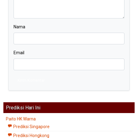
Nama
Email
Kirim Komentar
Prediksi Hari Ini
Paito HK Warna
Prediksi Singapore
Prediksi Hongkong