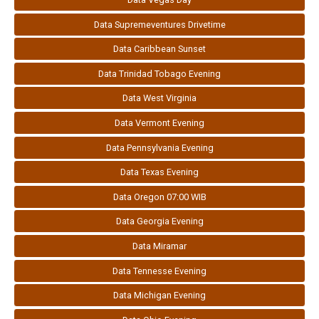
Data Supremeventures Drivetime
Data Caribbean Sunset
Data Trinidad Tobago Evening
Data West Virginia
Data Vermont Evening
Data Pennsylvania Evening
Data Texas Evening
Data Oregon 07:00 WIB
Data Georgia Evening
Data Miramar
Data Tennesse Evening
Data Michigan Evening