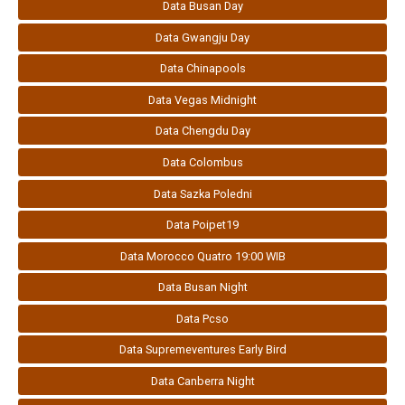
Data Busan Day
Data Gwangju Day
Data Chinapools
Data Vegas Midnight
Data Chengdu Day
Data Colombus
Data Sazka Poledni
Data Poipet19
Data Morocco Quatro 19:00 WIB
Data Busan Night
Data Pcso
Data Supremeventures Early Bird
Data Canberra Night