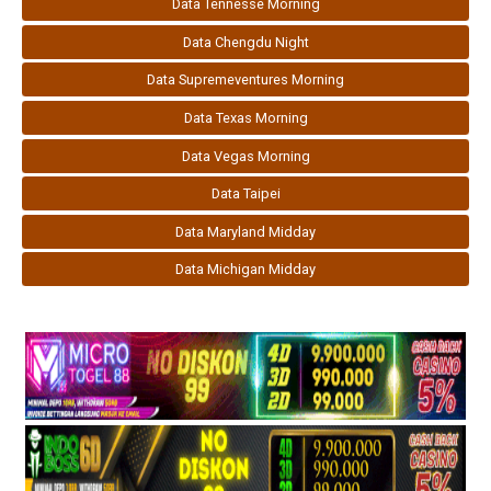
Data Tennesse Morning
Data Chengdu Night
Data Supremeventures Morning
Data Texas Morning
Data Vegas Morning
Data Taipei
Data Maryland Midday
Data Michigan Midday