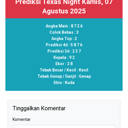
Prediksi Texas Night Kamis, 07
Agustus 2025
Angka Main :
8 7 2 6
Colok Bebas :
3
Angka Top :
2
Prediksi 4d :
5 8 7 6
Prediksi 3d :
2 3 7
Kepala :
9 2
Ekor :
2 8
Tebak Besar / Kecil :
Kecil
Tebak Genap / Ganjil :
Genap
Shio :
Kuda
Tinggalkan Komentar
Komentar