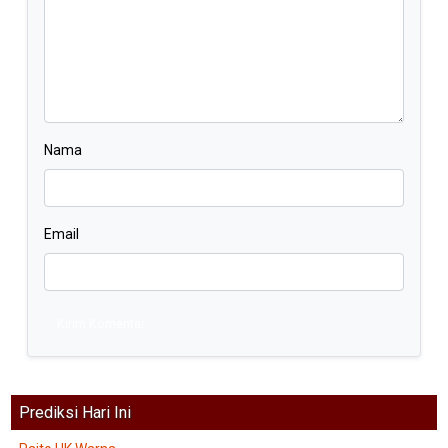
Nama
Email
Kirim Komentar
Prediksi Hari Ini