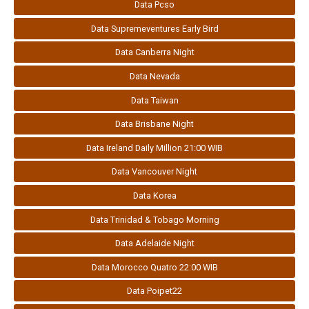
Data Pcso
Data Supremeventures Early Bird
Data Canberra Night
Data Nevada
Data Taiwan
Data Brisbane Night
Data Ireland Daily Million 21:00 WIB
Data Vancouver Night
Data Korea
Data Trinidad & Tobago Morning
Data Adelaide Night
Data Morocco Quatro 22:00 WIB
Data Poipet22