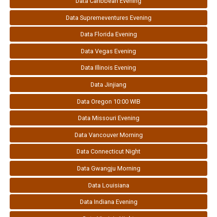
Data Caribbean Evening
Data Supremeventures Evening
Data Florida Evening
Data Vegas Evening
Data Illinois Evening
Data Jinjiang
Data Oregon 10:00 WIB
Data Missouri Evening
Data Vancouver Morning
Data Connecticut Night
Data Gwangju Morning
Data Louisiana
Data Indiana Evening