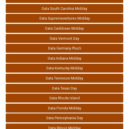
Data South Carolina Midday
Data Supremeventures Midday
Data Caribbean Midday
Data Vermont Day
Data Germany Plus5
Data Indiana Midday
Data Kentucky Midday
Data Tennesse Midday
Data Texas Day
Data Rhode Island
Data Florida Midday
Data Pennsylvania Day
Data Illinois Midday