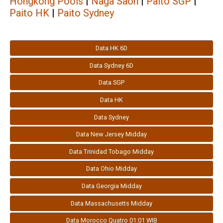
Hongkong Pools
|
Naga Saon
|
Paito SGP
|
Paito HK
|
Paito Sydney
Data HK 6D
Data Sydney 6D
Data SGP
Data HK
Data Sydney
Data New Jersey Midday
Data Trinidad Tobago Midday
Data Ohio Midday
Data Georgia Midday
Data Massachusetts Midday
Data Morocco Quatro 01:01 WIB