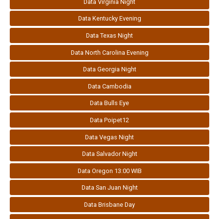
Data Virginia Night
Data Kentucky Evening
Data Texas Night
Data North Carolina Evening
Data Georgia Night
Data Cambodia
Data Bulls Eye
Data Poipet12
Data Vegas Night
Data Salvador Night
Data Oregon 13:00 WIB
Data San Juan Night
Data Brisbane Day