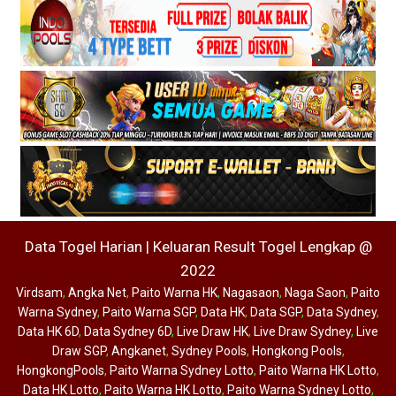
Data Togel Harian | Keluaran Result Togel Lengkap @
2022
Virdsam
,
Angka Net
,
Paito Warna HK
,
Nagasaon
,
Naga Saon
,
Paito
Warna Sydney
,
Paito Warna SGP
,
Data HK
,
Data SGP
,
Data Sydney
,
Data HK 6D
,
Data Sydney 6D
,
Live Draw HK
,
Live Draw Sydney
,
Live
Draw SGP
,
Angkanet
,
Sydney Pools
,
Hongkong Pools
,
HongkongPools
,
Paito Warna Sydney Lotto
,
Paito Warna HK Lotto
,
Data HK Lotto
,
Paito Warna HK Lotto
,
Paito Warna Sydney Lotto
,