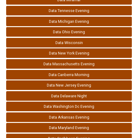
Data Tennesse Evening
Data Michigan Evening
Data Ohio Evening
Data Wisconsin
Data New York Evening
Data Massachusetts Evening
Data Canberra Morning
Data New Jersey Evening
Data Delaware Night
Data Washington Dc Evening
Data Arkansas Evening
Data Maryland Evening