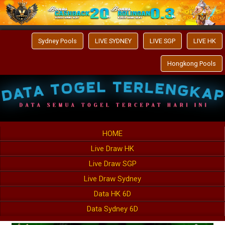
Sydney Pools
LIVE SYDNEY
LIVE SGP
LIVE HK
Hongkong Pools
HOME
Live Draw HK
Live Draw SGP
Live Draw Sydney
Data HK 6D
Data Sydney 6D