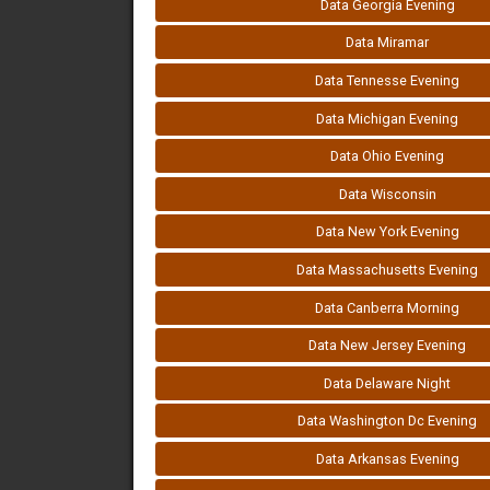
Data Georgia Evening
Data Miramar
Data Tennesse Evening
Data Michigan Evening
Data Ohio Evening
Data Wisconsin
Data New York Evening
Data Massachusetts Evening
Data Canberra Morning
Data New Jersey Evening
Data Delaware Night
Data Washington Dc Evening
Data Arkansas Evening