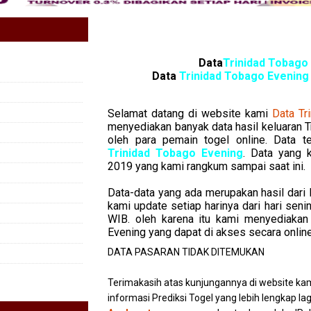
Data
Trinidad Tobago
Data
Trinidad Tobago Evenin
Selamat datang di website kami
Data Tr
menyediakan banyak data hasil keluaran T
oleh para pemain togel online. Data t
Trinidad Tobago Evening
. Data yang 
2019 yang kami rangkum sampai saat ini.
Data-data yang ada merupakan hasil dari
kami update setiap harinya dari hari seni
WIB. oleh karena itu kami menyediakan 
Evening
yang dapat di akses secara online
DATA PASARAN TIDAK DITEMUKAN
Terimakasih atas kunjungannya di website ka
informasi Prediksi Togel yang lebih lengkap la