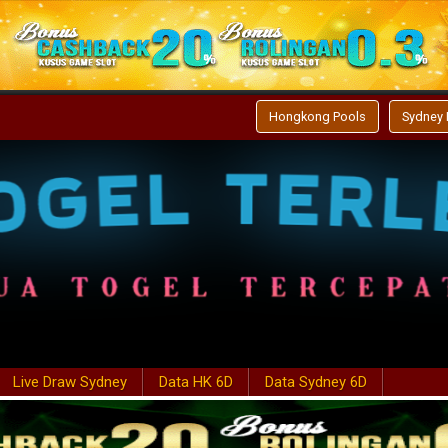
Hongkong Pools
Sydney 
Live Draw Sydney
Data HK 6D
Data Sydney 6D