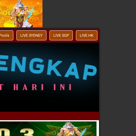
Pools
LIVE SYDNEY
LIVE SGP
LIVE HK