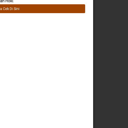
an Hoki.
a Cek Di Sini