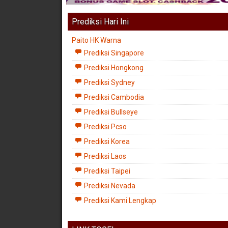
Prediksi Hari Ini
Paito HK Warna
Prediksi Singapore
Prediksi Hongkong
Prediksi Sydney
Prediksi Cambodia
Prediksi Bullseye
Prediksi Pcso
Prediksi Korea
Prediksi Laos
Prediksi Taipei
Prediksi Nevada
Prediksi Kami Lengkap