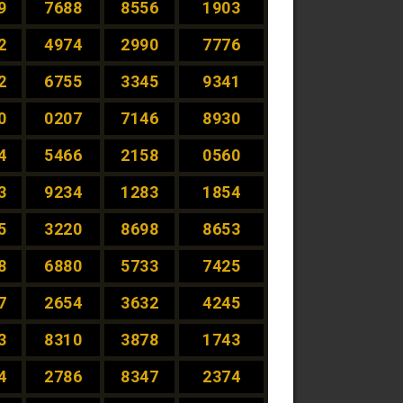
9
7688
8556
1903
2
4974
2990
7776
2
6755
3345
9341
0
0207
7146
8930
4
5466
2158
0560
3
9234
1283
1854
5
3220
8698
8653
8
6880
5733
7425
7
2654
3632
4245
3
8310
3878
1743
4
2786
8347
2374