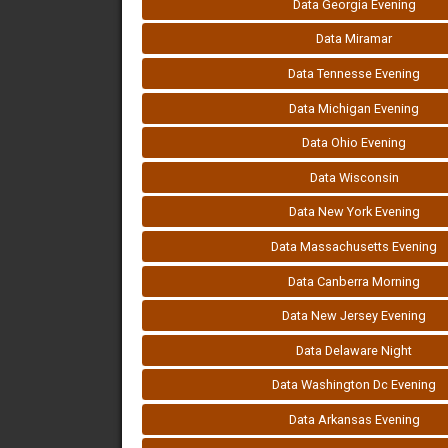
Data Georgia Evening
Data Miramar
Data Tennesse Evening
Data Michigan Evening
Data Ohio Evening
Data Wisconsin
Data New York Evening
Data Massachusetts Evening
Data Canberra Morning
Data New Jersey Evening
Data Delaware Night
Data Washington Dc Evening
Data Arkansas Evening