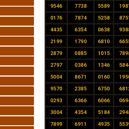
9546
7738
5589
198
0176
7874
5258
875
4435
6354
0638
938
2199
1790
6810
665
2879
0885
1015
789
2797
0386
1346
584
5004
8671
0160
195
9570
2385
6750
681
0293
6366
6066
069
3004
4354
5184
294
7899
6911
4935
553