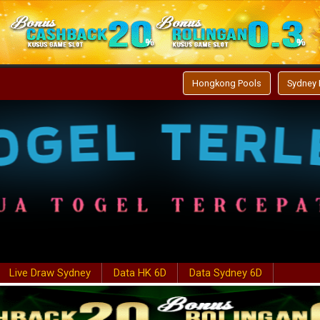
Hongkong Pools
Sydney 
Live Draw Sydney
Data HK 6D
Data Sydney 6D