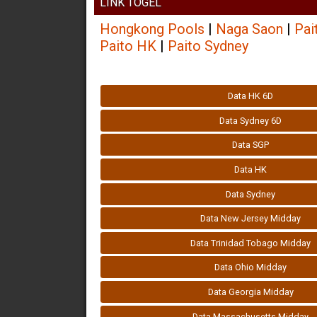
LINK TOGEL
Hongkong Pools
|
Naga Saon
|
Pai
Paito HK
|
Paito Sydney
Data HK 6D
Data Sydney 6D
Data SGP
Data HK
Data Sydney
Data New Jersey Midday
Data Trinidad Tobago Midday
Data Ohio Midday
Data Georgia Midday
Data Massachusetts Midday