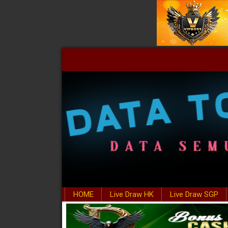
HOME
Live Draw HK
Live Draw SGP