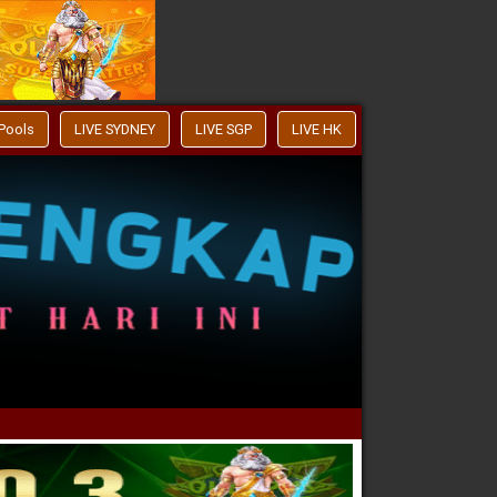
Pools
LIVE SYDNEY
LIVE SGP
LIVE HK