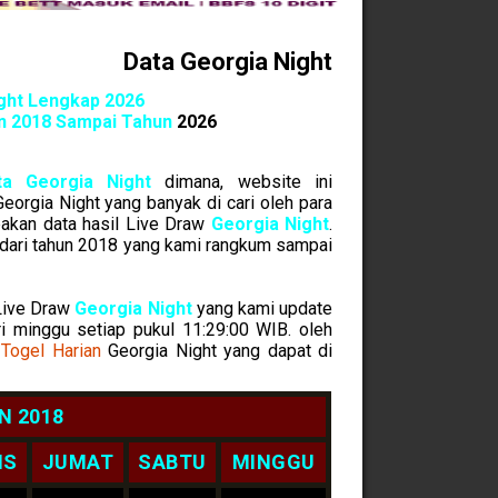
Data Georgia Night
ght Lengkap 2026
un 2018 Sampai Tahun
2026
ta Georgia Night
dimana, website ini
Georgia Night
yang banyak di cari oleh para
pakan data hasil Live Draw
Georgia Night
.
dari tahun 2018 yang kami rangkum sampai
 Live Draw
Georgia Night
yang kami update
ri minggu setiap pukul 11:29:00 WIB. oleh
 Togel Harian
Georgia Night
yang dapat di
N 2018
IS
JUMAT
SABTU
MINGGU