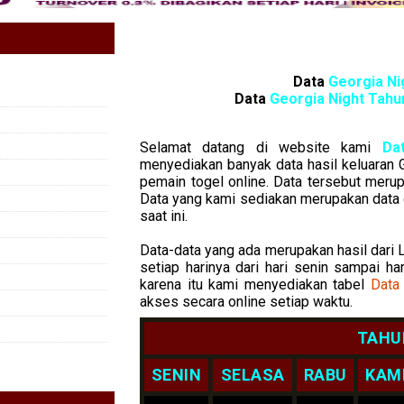
Data
Georgia Ni
Data
Georgia Night Tah
Selamat datang di website kami
Da
menyediakan banyak data hasil keluaran
pemain togel online. Data tersebut meru
Data yang kami sediakan merupakan data 
saat ini.
Data-data yang ada merupakan hasil dari
setiap harinya dari hari senin sampai ha
karena itu kami menyediakan tabel
Data
akses secara online setiap waktu.
TAHU
SENIN
SELASA
RABU
KAM