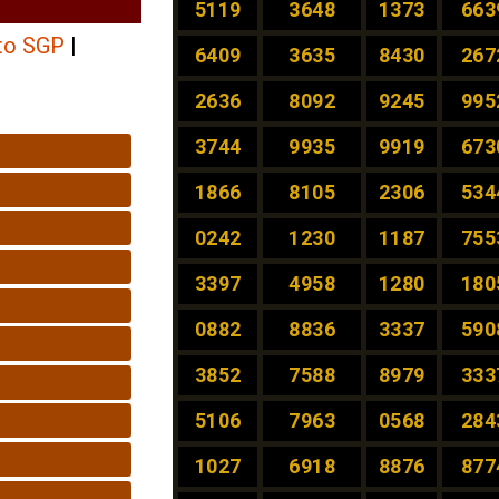
5119
3648
1373
663
to SGP
|
6409
3635
8430
267
2636
8092
9245
995
3744
9935
9919
673
1866
8105
2306
534
0242
1230
1187
755
3397
4958
1280
180
0882
8836
3337
590
3852
7588
8979
333
5106
7963
0568
284
1027
6918
8876
877