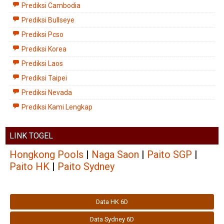
Prediksi Cambodia
Prediksi Bullseye
Prediksi Pcso
Prediksi Korea
Prediksi Laos
Prediksi Taipei
Prediksi Nevada
Prediksi Kami Lengkap
LINK TOGEL
Hongkong Pools
|
Naga Saon
|
Paito SGP
|
Paito HK
|
Paito Sydney
Data HK 6D
Data Sydney 6D