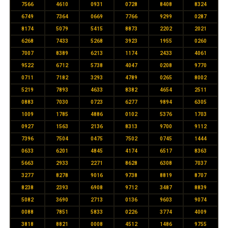
7566
4610
0931
0728
8408
8324
6749
7364
0669
7766
9299
0287
8174
5079
5415
8873
2202
2021
6268
7433
5268
3923
1955
0260
7007
8389
6213
1174
2433
4061
9522
6712
5738
4047
0208
9770
0711
7182
3293
4789
0265
8002
5219
7893
4633
8382
4654
2511
0883
7030
0723
6277
9894
6305
1009
1785
4886
0102
5376
1703
0927
1563
2136
8313
9700
9112
7396
7504
0475
7502
0745
1444
0633
6201
4845
4174
6517
8363
5663
2933
2271
8628
6308
7037
3277
8278
9016
9738
8819
8707
8238
2393
6908
9712
3487
8839
5082
3690
2713
0136
9603
9074
0088
7851
5833
0226
3774
4009
3818
8821
0008
4512
1486
9755