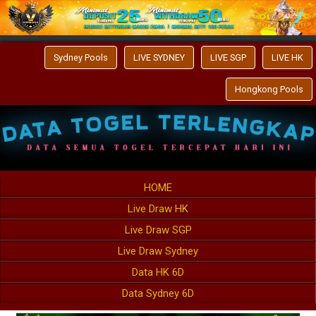
Sydney Pools
LIVE SYDNEY
LIVE SGP
LIVE HK
Hongkong Pools
HOME
Live Draw HK
Live Draw SGP
Live Draw Sydney
Data HK 6D
Data Sydney 6D