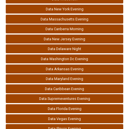
Data New York Evening
Data Massachusetts Evening
Data Canberra Morning
Data New Jersey Evening
Data Delaware Night
Data Washington Dc Evening
Data Arkansas Evening
Data Maryland Evening
Data Caribbean Evening
Data Supremeventures Evening
Data Florida Evening
Data Vegas Evening
Data Illinois Evening