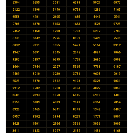
2394
6255
3081
6598
5927
0873
2122
1398
5470
0758
1286
7165
6558
4481
2605
1635
4449
2541
2708
6878
5153
1633
1528
0723
2452
8150
5200
1758
6292
2780
6739
6842
2776
8159
2423
7538
6032
7821
3055
5471
5164
3912
1347
6091
9045
2042
4094
9066
9283
0157
6595
1735
2690
6098
1664
7944
2027
5565
7798
0187
4489
8210
0230
3751
9605
2019
6523
5870
0342
9108
6328
9031
9912
9282
3768
3553
3822
0059
8609
2393
1020
6815
6919
1485
8250
6889
4389
2049
6364
7854
0320
0465
6541
8548
1342
0407
0957
9302
0994
8263
1771
5801
1628
1501
2966
3561
3036
3005
3611
1123
3077
2154
1431
9168