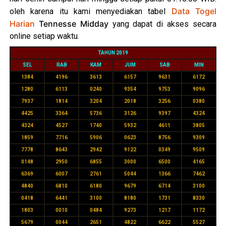
Data Togel
oleh karena itu kami menyediakan tabel
Harian
Tennesse Midday
yang dapat di akses secara
online setiap waktu.
TAHUN 2019
SEL
RAB
KAM
JUM
SAB
MIN
1384
4196
3613
6157
9631
6172
1280
6113
0240
9354
9753
9096
7937
1814
3204
2018
3256
0380
4425
3364
5736
3126
9397
4324
4324
4527
1740
5932
4611
3805
1859
7716
5906
0623
8756
9309
7778
8643
2942
9122
0349
9509
0148
2950
6855
3000
6500
4165
6369
6007
2761
5044
1366
7462
4840
6810
6180
9679
6714
3100
0418
6441
3100
8180
1731
8330
1803
0010
0484
9273
1217
1172
5679
0044
2651
4822
6622
5527