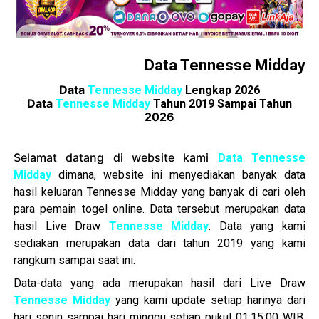
Data Tennesse Midday
Data
Tennesse Midday
Lengkap 2026
Data
Tennesse Midday
Tahun 2019 Sampai Tahun
2026
Selamat datang di website kami
Data Tennesse
Midday
dimana, website ini menyediakan banyak data
hasil keluaran Tennesse Midday yang banyak di cari oleh
para pemain togel online. Data tersebut merupakan data
hasil Live Draw
Tennesse Midday
. Data yang kami
sediakan merupakan data dari tahun 2019 yang kami
rangkum sampai saat ini.
Data-data yang ada merupakan hasil dari Live Draw
Tennesse Midday
yang kami update setiap harinya dari
hari senin sampai hari minggu setiap pukul 01:15:00 WIB.