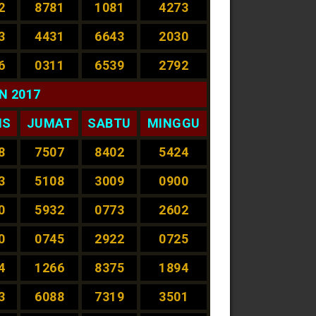
2
8781
1081
4273
3
4431
6643
2030
6
0311
6539
2792
N 2017
IS
JUMAT
SABTU
MINGGU
8
7507
8402
5424
3
5108
3009
0900
0
5932
0773
2602
0
0745
2922
0725
4
1266
8375
1894
3
6088
7319
3501