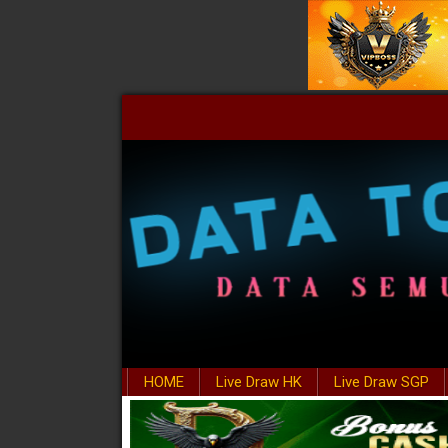
HOME
Live Draw HK
Live Draw SGP