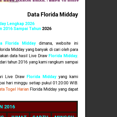
Data Florida Midday
dday Lengkap 2026
un 2016 Sampai Tahun
2026
a Florida Midday
dimana, website ini
orida Midday yang banyak di cari oleh para
pakan data hasil Live Draw
Florida Midday
.
dari tahun 2016 yang kami rangkum sampai
ari Live Draw
Florida Midday
yang kami
pai hari minggu setiap pukul 01:20:00 WIB.
ata Togel Harian
Florida Midday
yang dapat
N 2016