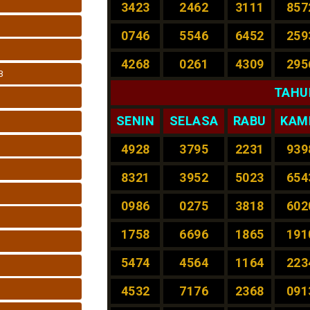
3423
2462
3111
857
0746
5546
6452
259
4268
0261
4309
295
B
TAHU
SENIN
SELASA
RABU
KAM
4928
3795
2231
939
8321
3952
5023
654
0986
0275
3818
602
1758
6696
1865
191
5474
4564
1164
223
4532
7176
2368
091