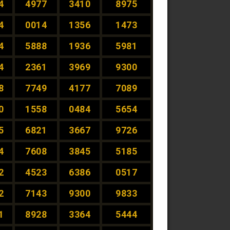
4
4977
3410
8975
4
0014
1356
1473
4
5888
1936
5981
4
2361
3969
9300
8
7749
4177
7089
0
1558
0484
5654
5
6821
3667
9726
4
7608
3845
5185
2
4523
6386
0517
2
7143
9300
9833
1
8928
3364
5444