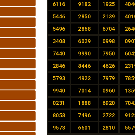
6116
9182
1925
404
5446
2850
2139
401
5496
2868
6704
264
3408
6029
0998
090
7440
9990
7950
604
2846
8446
4626
231
5793
4922
7979
785
9940
7014
0960
135
0231
1888
6920
704
8058
7496
2722
912
9573
6601
2810
557