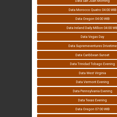
Data San Juan Morning
Data Morocco Quatro 04:00 WIB
Data Oregon 04:00 WIB
Data Ireland Daily Million 04:00 WI
Data Vegas Day
Data Supremeventures Drivetime
Data Caribbean Sunset
Data Trinidad Tobago Evening
Data West Virginia
Data Vermont Evening
Data Pennsylvania Evening
Data Texas Evening
Data Oregon 07:00 WIB