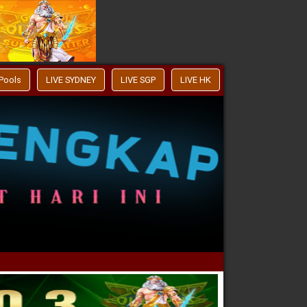
Pools
LIVE SYDNEY
LIVE SGP
LIVE HK