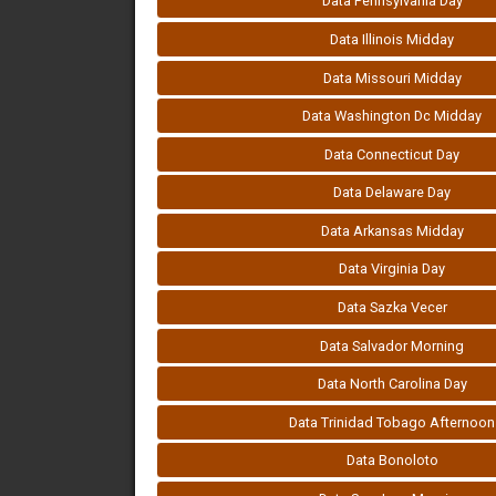
Data Pennsylvania Day
Data Illinois Midday
Data Missouri Midday
Data Washington Dc Midday
Data Connecticut Day
Data Delaware Day
Data Arkansas Midday
Data Virginia Day
Data Sazka Vecer
Data Salvador Morning
Data North Carolina Day
Data Trinidad Tobago Afternoon
Data Bonoloto