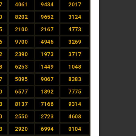
7
4061
9434
2017
0
8202
9652
3124
5
2100
2167
4773
6
9700
4946
3269
2
2390
1973
3717
8
6253
1449
1048
7
5095
9067
8383
0
6577
1892
7775
3
8137
7166
9314
0
2550
2723
4608
3
2920
6994
0104