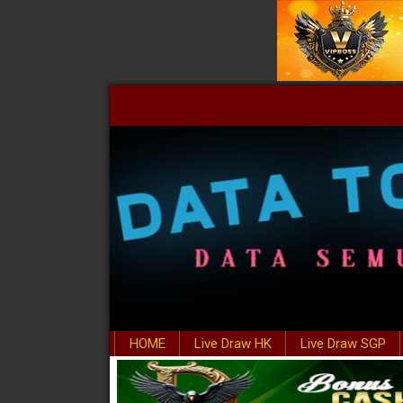
HOME
Live Draw HK
Live Draw SGP