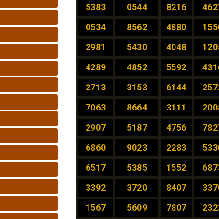
5383
0544
8216
462
0534
8562
4880
155
2981
5430
4048
120
4289
4852
5592
431
2713
3153
6144
257
7063
8664
3111
200
2907
5187
4756
782
6860
9023
2283
533
6517
5385
1552
687
3392
3720
8407
337
1567
5609
7807
232