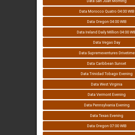
Data San Juan Morning
Data Morocco Quatro 04:00 WIB
Data Oregon 04:00 WIB
Data Ireland Daily Million 04:00 WI
Data Vegas Day
Data Supremeventures Drivetime
Data Caribbean Sunset
Data Trinidad Tobago Evening
Data West Virginia
Data Vermont Evening
Data Pennsylvania Evening
Data Texas Evening
Data Oregon 07:00 WIB