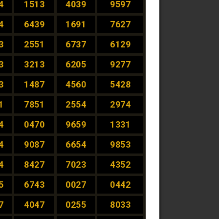
4
1513
4039
9597
4
6439
1691
7627
3
2551
6737
6129
3
3213
6205
9277
3
1487
4560
5428
1
7851
2554
2974
4
0470
9659
1331
4
9087
6654
9853
4
8427
7023
4352
5
6743
0027
0442
7
4047
0255
8033