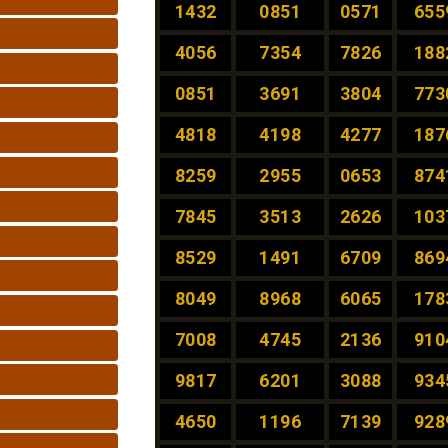
1432
0851
0571
655
4056
7354
7826
188
0851
3691
3804
773
4818
4198
4277
187
8259
2955
0653
874
7845
3513
2626
103
8529
1491
6709
869
8049
8968
6065
178
7008
4745
2136
910
9817
6201
3088
934
4650
1196
7139
928