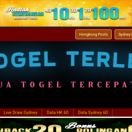
Hongkong Pools
Sydney 
Live Draw Sydney
Data HK 6D
Data Sydney 6D