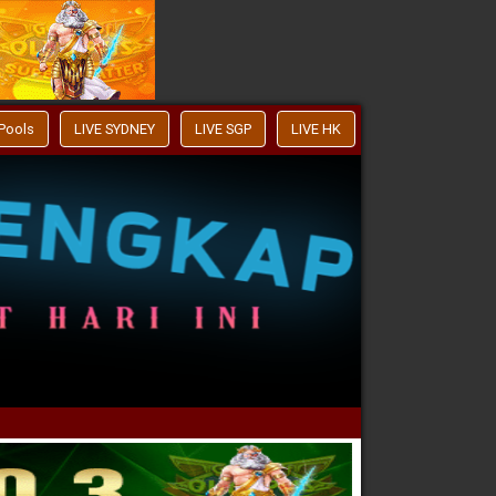
Pools
LIVE SYDNEY
LIVE SGP
LIVE HK