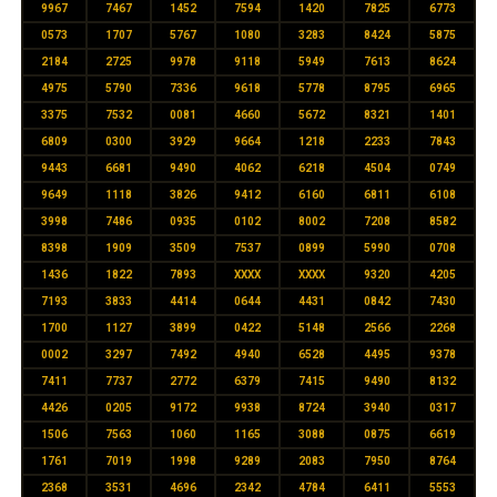
9967
7467
1452
7594
1420
7825
6773
0573
1707
5767
1080
3283
8424
5875
2184
2725
9978
9118
5949
7613
8624
4975
5790
7336
9618
5778
8795
6965
3375
7532
0081
4660
5672
8321
1401
6809
0300
3929
9664
1218
2233
7843
9443
6681
9490
4062
6218
4504
0749
9649
1118
3826
9412
6160
6811
6108
3998
7486
0935
0102
8002
7208
8582
8398
1909
3509
7537
0899
5990
0708
1436
1822
7893
XXXX
XXXX
9320
4205
7193
3833
4414
0644
4431
0842
7430
1700
1127
3899
0422
5148
2566
2268
0002
3297
7492
4940
6528
4495
9378
7411
7737
2772
6379
7415
9490
8132
4426
0205
9172
9938
8724
3940
0317
1506
7563
1060
1165
3088
0875
6619
1761
7019
1998
9289
2083
7950
8764
2368
3531
4696
2342
4784
6411
5553