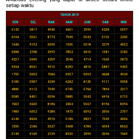
setiap waktu.
TAHUN 2019
SEN
SEL
RAB
KAM
JUM
SAB
MIN
5123
3817
4945
4651
2399
0238
3597
6164
3561
8772
7949
5542
5133
2243
1646
9192
6390
1505
5518
2279
4552
0088
2768
2993
7852
6010
1581
2183
4237
3690
4259
2546
4714
1563
3872
9364
8561
9913
8293
4810
5887
9435
1795
3002
7586
0357
0092
4668
4924
3185
0987
4249
6262
8125
9111
9058
4885
0112
7049
0745
5766
7894
2317
5585
8451
0596
5885
3042
6916
0713
7653
3630
8186
2454
5567
8196
8394
7483
6352
9286
1873
6592
2056
2707
6140
8636
4910
5186
0837
7349
4006
7295
2186
3027
3408
4786
4304
8562
5149
0169
2139
8330
2999
2596
7669