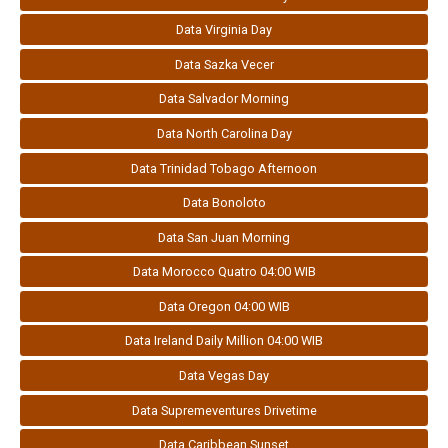
Data Virginia Day
Data Sazka Vecer
Data Salvador Morning
Data North Carolina Day
Data Trinidad Tobago Afternoon
Data Bonoloto
Data San Juan Morning
Data Morocco Quatro 04:00 WIB
Data Oregon 04:00 WIB
Data Ireland Daily Million 04:00 WIB
Data Vegas Day
Data Supremeventures Drivetime
Data Caribbean Sunset