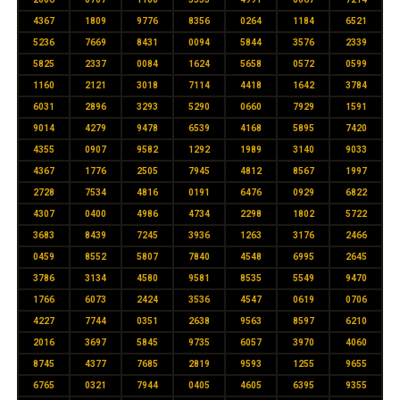
4367
1809
9776
8356
0264
1184
6521
5236
7669
8431
0094
5844
3576
2339
5825
2337
0084
1624
5658
0572
0599
1160
2121
3018
7114
4418
1642
3784
6031
2896
3293
5290
0660
7929
1591
9014
4279
9478
6539
4168
5895
7420
4355
0907
9582
1292
1989
3140
9033
4367
1776
2505
7945
4812
8567
1997
2728
7534
4816
0191
6476
0929
6822
4307
0400
4986
4734
2298
1802
5722
3683
8439
7245
3936
1263
3176
2466
0459
8552
5807
7840
4548
6995
2645
3786
3134
4580
9581
8535
5549
9470
1766
6073
2424
3536
4547
0619
0706
4227
7744
0351
2638
9563
8597
6210
2016
3697
5845
9735
6057
3970
4060
8745
4377
7685
2819
9593
1255
9655
6765
0321
7944
0405
4605
6395
9355