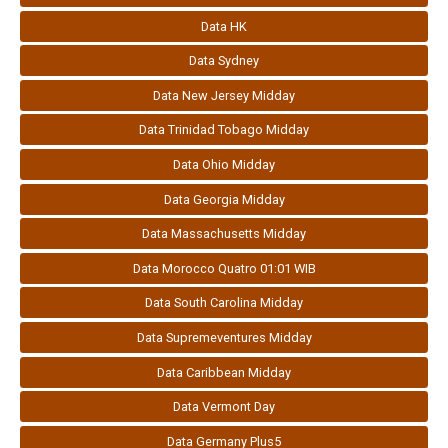
Data HK
Data Sydney
Data New Jersey Midday
Data Trinidad Tobago Midday
Data Ohio Midday
Data Georgia Midday
Data Massachusetts Midday
Data Morocco Quatro 01:01 WIB
Data South Carolina Midday
Data Supremeventures Midday
Data Caribbean Midday
Data Vermont Day
Data Germany Plus5