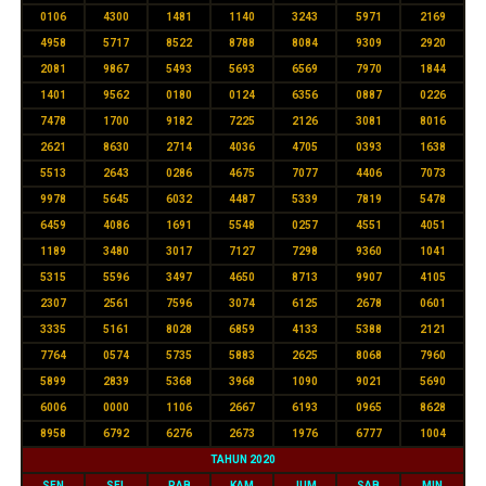
0106
4300
1481
1140
3243
5971
2169
4958
5717
8522
8788
8084
9309
2920
2081
9867
5493
5693
6569
7970
1844
1401
9562
0180
0124
6356
0887
0226
7478
1700
9182
7225
2126
3081
8016
2621
8630
2714
4036
4705
0393
1638
5513
2643
0286
4675
7077
4406
7073
9978
5645
6032
4487
5339
7819
5478
6459
4086
1691
5548
0257
4551
4051
1189
3480
3017
7127
7298
9360
1041
5315
5596
3497
4650
8713
9907
4105
2307
2561
7596
3074
6125
2678
0601
3335
5161
8028
6859
4133
5388
2121
7764
0574
5735
5883
2625
8068
7960
5899
2839
5368
3968
1090
9021
5690
6006
0000
1106
2667
6193
0965
8628
8958
6792
6276
2673
1976
6777
1004
TAHUN 2020
SEN
SEL
RAB
KAM
JUM
SAB
MIN