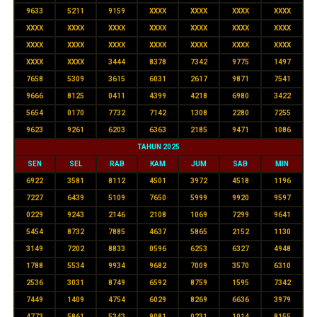
9633
5211
9159
XXXX
XXXX
XXXX
XXXX
XXXX
XXXX
XXXX
XXXX
XXXX
XXXX
XXXX
XXXX
XXXX
XXXX
XXXX
XXXX
XXXX
XXXX
XXXX
XXXX
3444
8378
7342
9775
1497
7658
5309
3615
6031
2617
9871
7541
9666
8125
0411
4399
4218
6980
3422
5654
0170
7732
7142
1308
2280
7255
9623
9261
6203
6363
2185
9471
1086
TAHUN 2025
SEN
SEL
RAB
KAM
JUM
SAB
MIN
6922
3581
8112
4501
3972
4518
1196
7227
6439
5109
7650
5999
9920
9597
0229
9243
2146
2108
1069
7299
9641
5454
8732
7885
4637
5865
2152
1130
3149
7202
8833
0596
6253
6327
4948
1788
5534
9934
9682
7009
3570
6310
2536
3031
8749
6592
8759
1595
7342
7449
1409
4754
6029
8269
6636
3979
4773
5861
5343
9081
0231
1014
8155