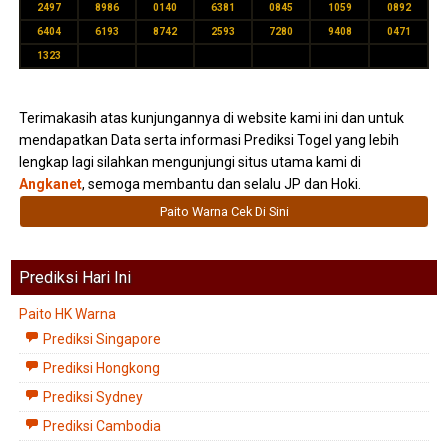
2497
8986
0140
6381
0845
1059
0892
6404
6193
8742
2593
7280
9408
0471
1323
Terimakasih atas kunjungannya di website kami ini dan untuk
mendapatkan Data serta informasi Prediksi Togel yang lebih
lengkap lagi silahkan mengunjungi situs utama kami di
Angkanet
, semoga membantu dan selalu JP dan Hoki.
Paito Warna Cek Di Sini
Prediksi Hari Ini
Paito HK Warna
Prediksi Singapore
Prediksi Hongkong
Prediksi Sydney
Prediksi Cambodia