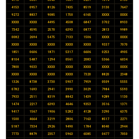
4153
0957
8126
7435
8519
3130
7647
9272
8837
9085
1750
6165
XXXX
XXXX
XXXX
XXXX
4495
4508
6847
3702
8933
7342
4595
2570
6393
0877
2813
9989
0082
2694
5475
7133
1506
XXXX
XXXX
XXXX
XXXX
XXXX
XXXX
XXXX
9337
7070
1851
0606
1871
5317
6606
0253
4905
8104
5487
1294
0561
2083
5366
6034
7800
9033
XXXX
XXXX
XXXX
XXXX
XXXX
XXXX
XXXX
XXXX
XXXX
7320
8820
2348
1326
8738
3730
5907
7959
0509
5555
0782
1693
2941
3990
3029
7984
5593
7933
2511
8319
8842
1439
9289
1130
1474
2217
6393
4646
9353
3516
1371
9417
1567
1906
5282
4128
3290
6375
1500
4664
3219
2806
7163
8517
2271
5187
7334
2926
9490
1784
8040
2944
7773
8879
2357
5963
6585
0477
7050