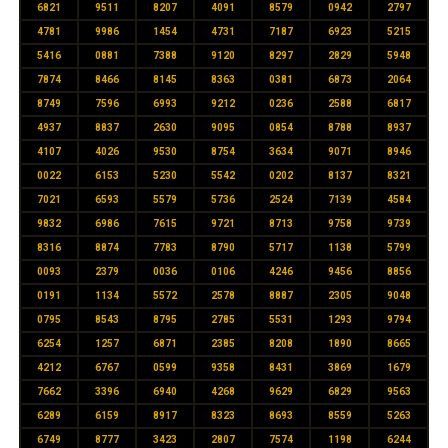
6821
9511
8207
4091
8579
0942
2797
4781
9986
1454
4731
7187
6923
5215
5416
0881
7388
9120
8297
2829
5948
7874
8466
8145
8363
0381
6873
2064
8749
7596
6993
9212
0236
2588
6817
4937
8837
2630
9095
0854
8788
8937
4107
4026
9530
8754
3634
9071
8946
0022
6153
5230
5542
0202
8137
8321
7021
6593
5579
5736
2524
7139
4584
9832
6986
7615
9721
8713
9758
9739
8316
8874
7783
8790
5717
1138
5799
0093
2379
0036
0106
4246
9456
8856
0191
1134
5572
2578
8887
2305
9048
0795
8543
8795
2785
5531
1293
9794
6254
1257
6871
2385
8208
1890
8665
4212
6767
0599
9358
8431
3869
1679
7662
3396
6940
4268
9629
6829
9563
6289
6159
8917
8323
8693
8559
5263
6749
8777
3423
2807
7574
1198
6244