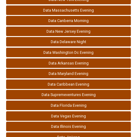
Data Massachusetts Evening
Data Canberra Morning
Data New Jersey Evening
Data Delaware Night
Data Washington Dc Evening
Data Arkansas Evening
Data Maryland Evening
Data Caribbean Evening
Data Supremeventures Evening
Data Florida Evening
Data Vegas Evening
Data Illinois Evening