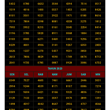
5432
0780
6632
3544
4394
7514
0517
1519
4016
1400
5537
1453
0205
8426
8101
3501
9321
3922
1971
0180
8616
7319
7804
0398
8081
4338
3275
1812
7993
3952
8215
0161
3045
2254
8414
3196
3785
5820
8911
0068
1884
2432
0103
0583
6271
0469
3402
9296
4977
8229
4001
4906
3141
9267
6353
2455
6626
1227
0270
5437
9531
3850
8805
2613
7806
4829
9590
1749
0874
8713
2041
9735
0785
0887
0928
3086
6732
TAHUN 2023
SEN
SEL
RAB
KAM
JUM
SAB
MIN
0349
7527
4605
7461
6667
2446
3031
2994
9244
4539
8171
8107
0086
7274
0309
9694
6421
0166
9323
4836
7101
3129
7133
8909
3597
0979
2899
1391
1498
4597
4042
8647
2956
4737
4566
8206
4998
1793
2585
8775
2912
6905