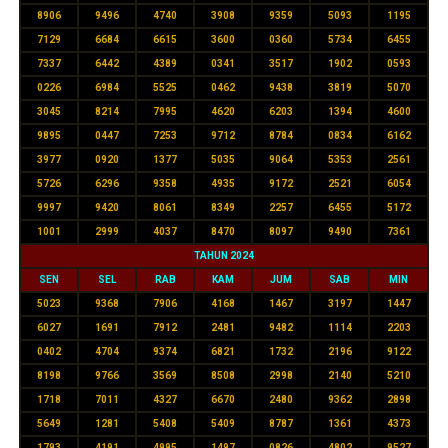
8906
9496
4740
3908
9359
5093
1195
7129
6684
6615
3600
0360
5734
6455
7337
6442
4389
0341
3517
1902
0593
0226
6984
5525
0462
9438
3819
5070
3045
8214
7995
4620
6203
1394
4600
9895
0447
7253
9712
8784
0834
6162
3977
0920
1377
5035
9064
5353
2561
5726
6296
9358
4935
9172
2521
6054
9997
9420
8061
8349
2257
6455
5172
1001
2999
4037
8470
8097
9490
7361
TAHUN 2024
SEN
SEL
RAB
KAM
JUM
SAB
MIN
5023
9368
7906
4168
1467
3197
1447
6027
1691
7912
2481
9482
1114
2203
0402
4704
9374
6821
1732
2196
9122
8198
9766
3569
8508
2998
2140
5210
1718
7011
4327
6670
2480
9362
2898
5649
1281
5408
5409
8787
1361
4373
1793
4191
4995
1497
0826
4802
9527