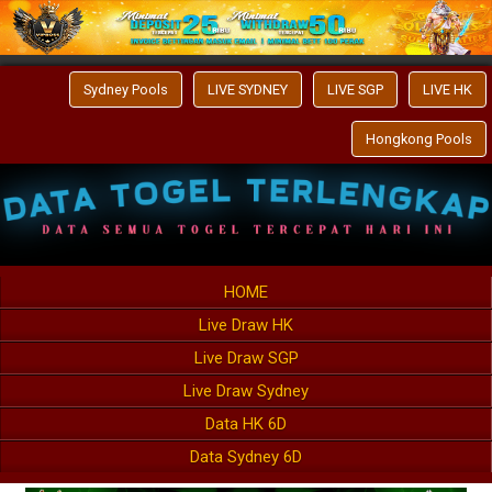
Sydney Pools
LIVE SYDNEY
LIVE SGP
LIVE HK
Hongkong Pools
HOME
Live Draw HK
Live Draw SGP
Live Draw Sydney
Data HK 6D
Data Sydney 6D