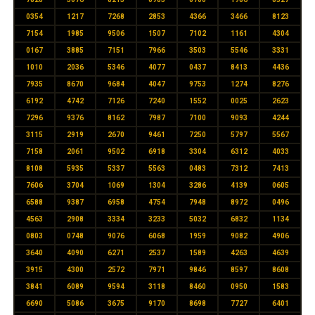
0354
1217
7268
2853
4366
3466
8123
7154
1985
9506
1507
7102
1161
4304
0167
3885
7151
7966
3503
5546
3331
1010
2036
5346
4077
0437
8413
4436
7935
8670
9684
4047
9753
1274
8276
6192
4742
7126
7240
1552
0025
2623
7296
9376
8162
7987
7100
9093
4244
3115
2919
2670
9461
7250
5797
5567
7158
2061
9502
6918
3304
6312
4033
8108
5935
5337
5563
0483
7312
7413
7606
3704
1069
1304
3286
4139
0605
6588
9387
6958
4754
7948
8972
0496
4563
2908
3334
3233
5032
6832
1134
0803
0748
9076
6068
1959
9082
4906
3640
4090
6271
2537
1589
4263
4639
3915
4300
2572
7971
9846
8597
8608
3841
6089
9594
3118
8460
0950
1583
6690
5086
3675
9170
8698
7727
6401