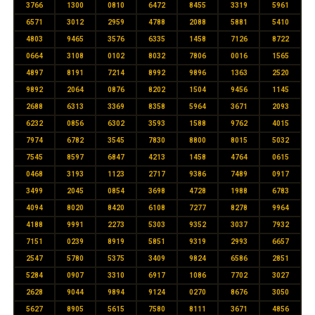
3766
1300
0810
6472
8455
3319
5961
6571
3012
2959
4788
2088
5881
5410
4803
9465
3576
6335
1458
7126
8722
0664
3108
0102
8032
7806
0016
1565
4897
8191
7214
8992
9896
1363
2520
9892
2064
0876
8202
1504
9456
1145
2688
6313
3369
8358
5964
3671
2093
6232
0856
6302
3593
1588
9762
4015
7974
6782
3545
7830
8800
8015
5032
7545
8597
6847
4213
1458
4764
0615
0468
3193
1123
2717
9386
7489
0917
3499
2045
0854
3698
4728
1988
6783
4094
8020
8420
6108
7277
8278
9964
4188
9991
2273
5303
9352
3037
7932
7151
0239
8919
5851
9319
2993
6657
2547
5780
5375
3409
9824
6586
2851
5284
0907
3310
6917
1086
7702
3027
2628
9044
9894
9124
0270
8676
3050
5627
8905
5615
7580
8111
3671
4856