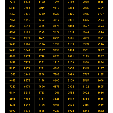
7213
8073
1172
1094
7180
7068
8815
5341
7788
7219
9110
5384
2065
7329
2557
3032
8332
0739
9426
0285
9757
7156
9196
8353
4312
9091
1496
5994
4150
4691
2385
3478
1360
0577
2374
4652
0601
0975
9872
9750
8574
5514
2954
2171
4659
0296
1626
7089
0321
9409
8767
5196
1099
1159
3933
7946
5487
5649
8392
3998
6484
9501
0897
4968
0574
9218
0823
9091
6119
4952
2458
7522
7341
1910
8139
4960
1934
5127
8378
2251
4292
2076
9345
1127
1763
2840
0548
7583
3088
0767
9125
9463
8676
4178
9600
5170
5565
3640
7240
6370
4806
6879
7802
1122
1825
6134
3214
5763
1061
2554
7022
3916
2853
4038
7737
3525
8518
8384
3885
4035
5249
4176
6461
0502
0435
7939
6597
9676
4595
9229
8924
8244
3662