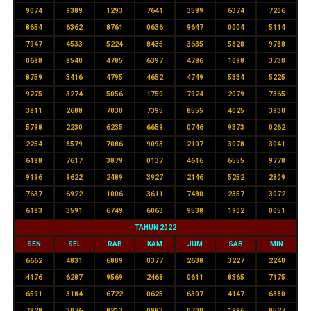
9074
9389
1293
7641
3589
6374
7206
8654
6362
8761
0636
9647
0004
5114
7947
4533
5224
8435
3635
5828
9788
0688
8540
4785
6397
4786
1098
3730
8759
3416
4795
4652
4749
5334
5225
9275
3274
5056
1750
7924
2079
7365
3811
2688
7030
7395
8555
4025
3930
5798
2230
6235
6659
0746
9373
0262
2254
8579
7086
9093
2107
3078
3041
6188
7617
3879
0137
4616
6555
9778
9196
9622
2489
3927
2146
5252
2809
7637
6922
1006
3611
7480
2357
3072
6183
3591
6749
6063
9538
1902
0051
TAHUN 2022
SEN
SEL
RAB
KAM
JUM
SAB
MIN
6662
4831
6809
0377
2638
3227
2240
4176
6287
9569
2468
0611
8365
7175
6591
3184
6722
0625
6307
4147
6880
7828
3076
8213
0983
0700
1986
8527