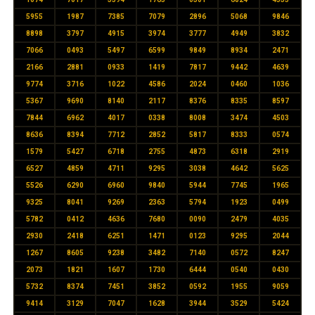
5955
1987
7385
7079
2896
5068
9846
8898
3797
4915
3974
3777
4949
3832
7066
0493
5497
6599
9849
8934
2471
2166
2881
0933
1419
7817
9442
4639
9774
3716
1022
4586
2024
0460
1036
5367
9690
8140
2117
8376
8335
8597
7844
6962
4017
0338
8008
3474
4503
8636
8394
7712
2852
5817
8333
0574
1579
5427
6718
2755
4873
6318
2919
6527
4859
4711
9295
3038
4642
5625
5526
6290
6960
9840
5944
7745
1965
9325
8041
9269
2363
5794
1923
0499
5782
0412
4636
7680
0090
2479
4035
2930
2418
6251
1471
0123
9295
2044
1267
8605
9238
3482
7140
0572
8247
2073
1821
1607
1730
6444
0540
0430
5732
8374
7451
3852
0592
1955
9059
9414
3129
7047
1628
3944
3529
5424