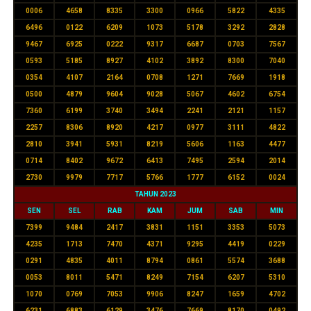
0006
4658
8335
3300
0966
5822
4335
6496
0122
6209
1073
5178
3292
2828
9467
6925
0222
9317
6687
0703
7567
0593
5185
8927
4102
3892
8300
7040
0354
4107
2164
0708
1271
7669
1918
0500
4879
9604
9028
5067
4602
6754
7360
6199
3740
3494
2241
2121
1157
2257
8306
8920
4217
0977
3111
4822
2810
3941
5931
8219
5606
1163
4477
0714
8402
9672
6413
7495
2594
2014
2730
9979
7717
5766
1777
6152
0024
TAHUN 2023
SEN
SEL
RAB
KAM
JUM
SAB
MIN
7399
9484
2417
3831
1151
3353
5073
4235
1713
7470
4371
9295
4419
0229
0291
4835
4011
8794
0861
5574
3688
0053
8011
5471
8249
7154
6207
5310
1070
0769
7053
9906
8247
1659
4702
6231
6883
6129
3476
7669
8170
0492