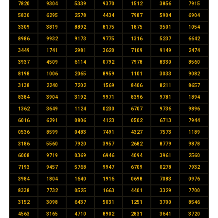
7820
9304
5339
9370
1512
3856
7915
5830
6295
2578
4434
7987
5904
6904
3309
3819
8892
8175
1875
3501
1054
8986
9932
9173
9775
1316
5237
6642
3449
1741
2981
3620
7109
9149
2474
3937
4509
6114
0792
7978
8330
8560
8198
1006
2065
8959
1101
3033
9082
3138
2240
7202
1569
8406
8211
8657
8384
3904
3192
9971
8396
9781
1894
1362
3649
1124
0230
6707
9736
9896
6016
6291
0806
4123
0502
6713
7944
0536
8599
0483
7491
4327
7573
1189
3186
5560
7920
3957
2682
8779
9878
6008
9719
0369
6946
4094
3961
2560
7193
9457
5768
9947
6709
0278
7932
3984
1804
1640
1916
0698
7083
0976
8338
7732
0525
1663
4401
3329
7700
3152
3098
6437
5031
1251
3700
8546
4563
3165
4710
8902
2831
3641
3720