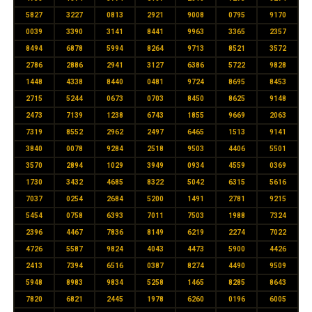
5827
3227
0813
2921
9008
0795
9170
0039
3390
3141
8441
9963
3365
2357
8494
6878
5994
8264
9713
8521
3572
2786
2886
2941
3127
6386
5722
9828
1448
4338
8440
0481
9724
8695
8453
2715
5244
0673
0703
8450
8625
9148
2473
7139
1238
6743
1855
9669
2063
7319
8552
2962
2497
6465
1513
9141
3840
0078
9284
2518
9503
4406
5501
3570
2894
1029
3949
0934
4559
0369
1730
3432
4685
8322
5042
6315
5616
7037
0254
2684
5200
1491
2781
9215
5454
0758
6393
7011
7503
1988
7324
2396
4467
7836
8149
6219
2274
7022
4726
5587
9824
4043
4473
5900
4426
2413
7394
6516
0387
8274
4490
9509
5948
8983
9834
5258
1465
8285
8643
7820
6821
2445
1978
6260
0196
6005