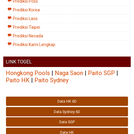
Prediksi Pcso
Prediksi Korea
Prediksi Laos
Prediksi Taipei
Prediksi Nevada
Prediksi Kami Lengkap
LINK TOGEL
Hongkong Pools
|
Naga Saon
|
Paito SGP
|
Paito HK
|
Paito Sydney
Data HK 6D
Data Sydney 6D
Data SGP
Data HK