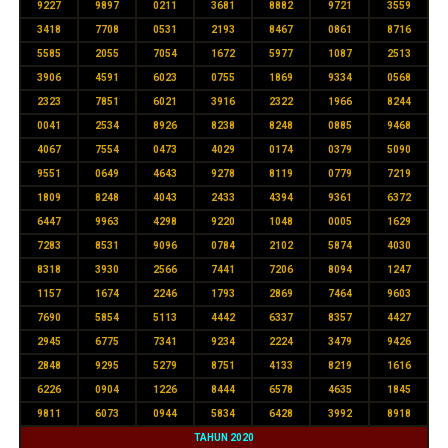
9227
9897
0211
3681
8882
9721
3559
3418
7708
0531
2193
8467
0861
8716
5585
2055
7054
1672
5977
1087
2513
3906
4591
6023
0755
1869
9334
0568
2323
7851
6021
3916
2322
1966
8244
0041
2534
8926
8238
8248
0885
9468
4067
7554
0473
4029
0174
0379
5090
9551
0649
4643
9278
8119
0779
7219
1809
8248
4043
2433
4394
9361
6372
6447
9963
4298
9220
1048
0005
1629
7283
8531
9096
0784
2102
5874
4030
8318
3930
2566
7441
7206
8094
1247
1157
1674
2246
1793
2869
7464
9603
7690
5854
5113
4442
6337
8357
4427
2945
6775
7341
9234
2224
3479
9426
2848
9295
5279
8751
4133
8219
1616
6226
0904
1226
8444
6578
4635
1845
9811
6073
0944
5834
6428
3992
8918
TAHUN 2020