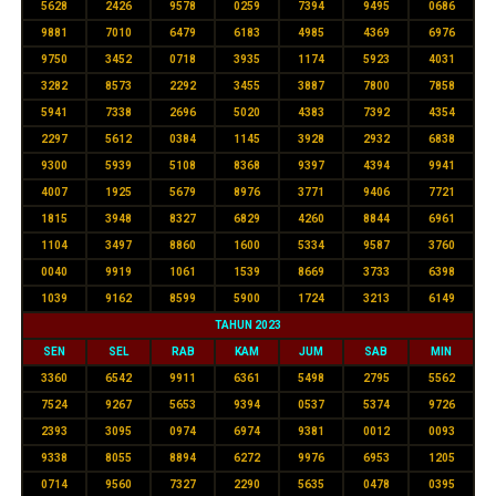
5628
2426
9578
0259
7394
9495
0686
9881
7010
6479
6183
4985
4369
6976
9750
3452
0718
3935
1174
5923
4031
3282
8573
2292
3455
3887
7800
7858
5941
7338
2696
5020
4383
7392
4354
2297
5612
0384
1145
3928
2932
6838
9300
5939
5108
8368
9397
4394
9941
4007
1925
5679
8976
3771
9406
7721
1815
3948
8327
6829
4260
8844
6961
1104
3497
8860
1600
5334
9587
3760
0040
9919
1061
1539
8669
3733
6398
1039
9162
8599
5900
1724
3213
6149
TAHUN 2023
SEN
SEL
RAB
KAM
JUM
SAB
MIN
3360
6542
9911
6361
5498
2795
5562
7524
9267
5653
9394
0537
5374
9726
2393
3095
0974
6974
9381
0012
0093
9338
8055
8894
6272
9976
6953
1205
0714
9560
7327
2290
5635
0478
0395