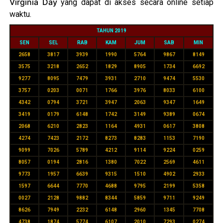
Virginia Day
yang dapat di akses secara online setiap
waktu.
TAHUN 2019
SEN
SEL
RAB
KAM
JUM
SAB
MIN
2658
3817
3939
1990
5764
9867
8149
3575
3218
2652
1829
8905
1734
6692
9277
8095
7479
3931
2710
9474
5530
3757
0203
0071
1766
3976
8033
6100
4342
0794
3721
3947
2063
9347
1649
3419
0179
6148
1742
3149
9389
0674
2068
6210
2823
1164
4931
0617
3808
4274
7423
2172
8273
8283
1153
7190
9099
7026
5789
4212
9114
9224
0259
8057
0194
2816
1380
7022
2569
4611
9773
1957
6639
9315
1510
4902
2933
1597
6644
7770
4688
9795
2199
5358
0027
2128
9882
8344
5859
9711
9249
8626
7949
2232
6148
2960
1345
7708
4738
1874
5774
6107
2010
7293
0274