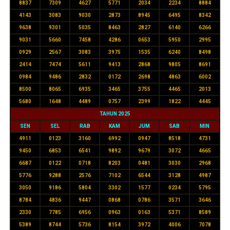
8837
7309
4627
5771
2034
2234
8884
4143
3083
9030
2873
8945
6495
8342
9638
9301
5035
8463
2827
6140
6266
9031
5660
7458
4286
0653
5950
2995
0929
2567
3083
3975
1535
6240
8498
2414
7474
5611
9413
2868
9805
8691
0984
9486
2832
0172
2698
4863
6002
8500
8065
6935
3465
3755
4465
2013
5680
1648
4489
0757
2399
1822
4445
TAHUN 2025
SEN
SEL
RAB
KAM
JUM
SAB
MIN
4911
0123
3160
6992
0947
8518
4731
9450
6853
6541
9892
9679
3072
4665
6687
0122
0718
8203
0481
3030
2968
5776
9288
2576
7102
6544
3128
4987
3050
9186
5804
3302
1577
0234
5795
8784
4836
9447
0868
0786
3571
3646
2330
7785
6956
0963
0163
5371
8589
5389
8744
5736
8154
3972
4006
7078