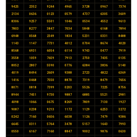
9425
2352
9244
4965
3728
0967
7374
2134
0636
0123
0579
4737
6305
3609
8306
9257
5501
1046
0534
4552
9613
7803
8277
3847
7034
5848
6168
7894
6948
0568
2349
1834
5231
0331
8488
1143
1147
7731
4012
0704
8674
4020
8568
6931
6054
6114
9743
0477
7919
3558
1059
7659
7913
2750
7435
0135
8052
2807
5590
0776
6384
3836
5140
4019
8494
2609
9388
2723
4822
6369
1416
0468
7550
8870
7319
8479
7656
8071
0818
7399
0203
5526
7225
8756
8944
7451
9730
9887
6885
5521
2981
4098
1066
0675
8269
7809
7130
1927
9087
0238
9213
1172
1129
6253
3272
0242
7160
0656
6038
1126
7479
9386
6645
0311
5764
3478
5157
1643
7993
0550
6167
7160
8847
9002
9876
0630