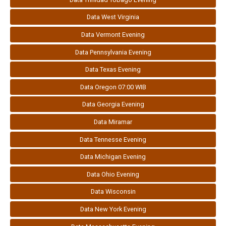
Data West Virginia
Data Vermont Evening
Data Pennsylvania Evening
Data Texas Evening
Data Oregon 07:00 WIB
Data Georgia Evening
Data Miramar
Data Tennesse Evening
Data Michigan Evening
Data Ohio Evening
Data Wisconsin
Data New York Evening