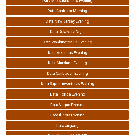
Data Massachusetts Evening
Data Canberra Morning
Data New Jersey Evening
Data Delaware Night
Data Washington Dc Evening
Data Arkansas Evening
Data Maryland Evening
Data Caribbean Evening
Data Supremeventures Evening
Data Florida Evening
Data Vegas Evening
Data Illinois Evening
Data Jinjiang