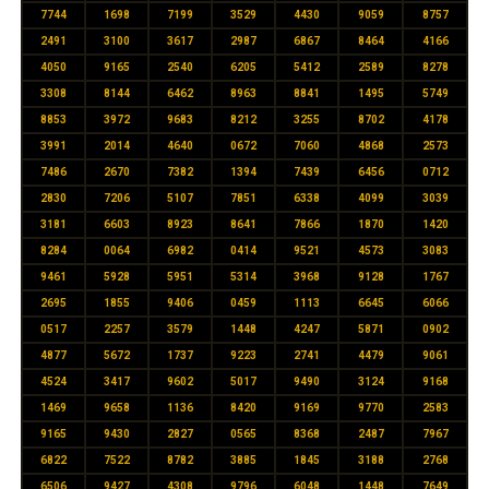
7744
1698
7199
3529
4430
9059
8757
2491
3100
3617
2987
6867
8464
4166
4050
9165
2540
6205
5412
2589
8278
3308
8144
6462
8963
8841
1495
5749
8853
3972
9683
8212
3255
8702
4178
3991
2014
4640
0672
7060
4868
2573
7486
2670
7382
1394
7439
6456
0712
2830
7206
5107
7851
6338
4099
3039
3181
6603
8923
8641
7866
1870
1420
8284
0064
6982
0414
9521
4573
3083
9461
5928
5951
5314
3968
9128
1767
2695
1855
9406
0459
1113
6645
6066
0517
2257
3579
1448
4247
5871
0902
4877
5672
1737
9223
2741
4479
9061
4524
3417
9602
5017
9490
3124
9168
1469
9658
1136
8420
9169
9770
2583
9165
9430
2827
0565
8368
2487
7967
6822
7522
8782
3885
1845
3188
2768
6506
9427
4308
9796
6048
1448
7649