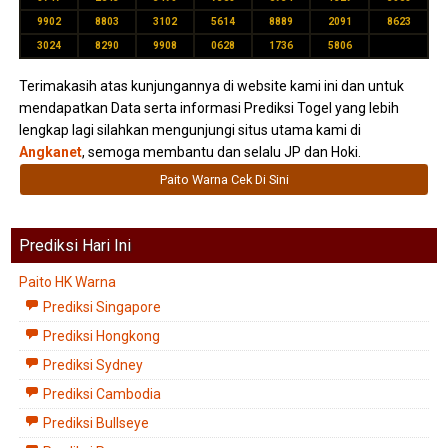
9902
8803
3102
5614
8889
2091
8623
3024
8290
9908
0628
1736
5806
Terimakasih atas kunjungannya di website kami ini dan untuk
mendapatkan Data serta informasi Prediksi Togel yang lebih
lengkap lagi silahkan mengunjungi situs utama kami di
Angkanet
, semoga membantu dan selalu JP dan Hoki.
Paito Warna Cek Di Sini
Prediksi Hari Ini
Paito HK Warna
Prediksi Singapore
Prediksi Hongkong
Prediksi Sydney
Prediksi Cambodia
Prediksi Bullseye