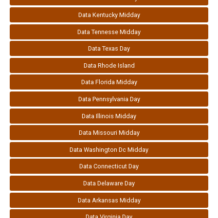
Data Kentucky Midday
Data Tennesse Midday
Data Texas Day
Data Rhode Island
Data Florida Midday
Data Pennsylvania Day
Data Illinois Midday
Data Missouri Midday
Data Washington Dc Midday
Data Connecticut Day
Data Delaware Day
Data Arkansas Midday
Data Virginia Day