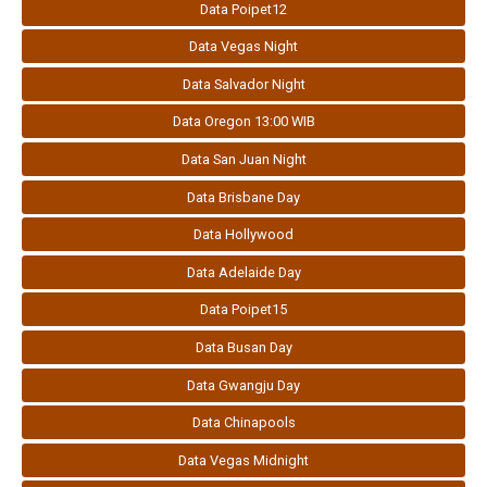
Data Poipet12
Data Vegas Night
Data Salvador Night
Data Oregon 13:00 WIB
Data San Juan Night
Data Brisbane Day
Data Hollywood
Data Adelaide Day
Data Poipet15
Data Busan Day
Data Gwangju Day
Data Chinapools
Data Vegas Midnight