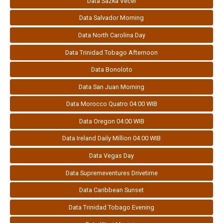
Data Sazka Vecer
Data Salvador Morning
Data North Carolina Day
Data Trinidad Tobago Afternoon
Data Bonoloto
Data San Juan Morning
Data Morocco Quatro 04:00 WIB
Data Oregon 04:00 WIB
Data Ireland Daily Million 04:00 WIB
Data Vegas Day
Data Supremeventures Drivetime
Data Caribbean Sunset
Data Trinidad Tobago Evening