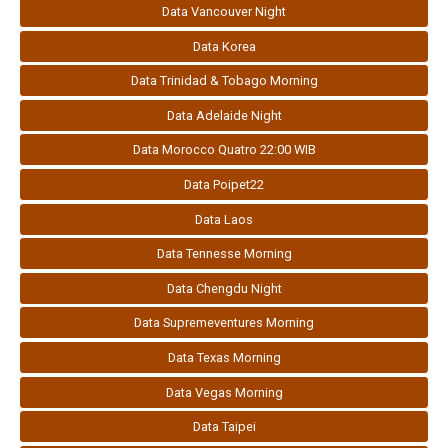
Data Vancouver Night
Data Korea
Data Trinidad & Tobago Morning
Data Adelaide Night
Data Morocco Quatro 22:00 WIB
Data Poipet22
Data Laos
Data Tennesse Morning
Data Chengdu Night
Data Supremeventures Morning
Data Texas Morning
Data Vegas Morning
Data Taipei