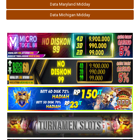
Data Maryland Midday
Data Michigan Midday