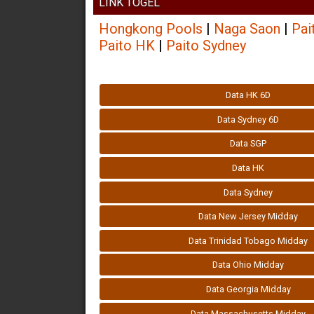
LINK TOGEL
Hongkong Pools
|
Naga Saon
|
Pai
Paito HK
|
Paito Sydney
Data HK 6D
Data Sydney 6D
Data SGP
Data HK
Data Sydney
Data New Jersey Midday
Data Trinidad Tobago Midday
Data Ohio Midday
Data Georgia Midday
Data Massachusetts Midday