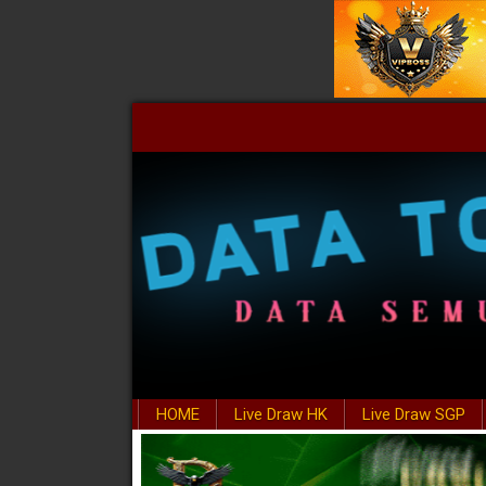
HOME
Live Draw HK
Live Draw SGP