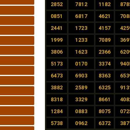
2852
7812
1182
878
0851
6817
4621
708
2441
1723
4157
425
1999
1233
7089
369
3806
1623
2366
620
5173
0170
3374
940
6473
6903
8363
653
3882
2589
6325
913
8318
3329
8661
408
1284
0883
8075
072
5738
0962
6372
387