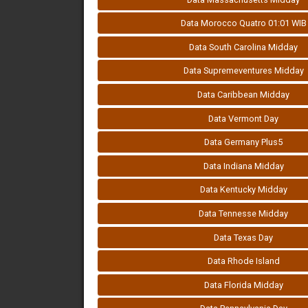
Data Morocco Quatro 01:01 WIB
Data South Carolina Midday
Data Supremeventures Midday
Data Caribbean Midday
Data Vermont Day
Data Germany Plus5
Data Indiana Midday
Data Kentucky Midday
Data Tennesse Midday
Data Texas Day
Data Rhode Island
Data Florida Midday