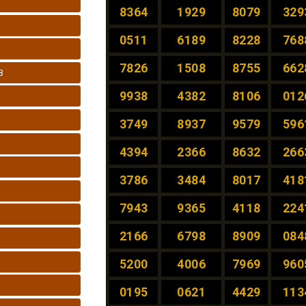
8364
1929
8079
329
0511
6189
8228
768
7826
1508
8755
662
B
9938
4382
8106
012
3749
8937
9579
596
4394
2366
8632
266
3786
3484
8017
418
7943
9365
4118
224
2166
6798
8909
084
5200
4006
7969
960
0195
0621
4429
113