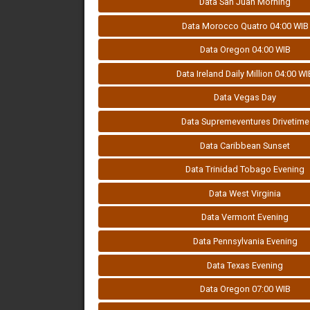
Data San Juan Morning
Data Morocco Quatro 04:00 WIB
Data Oregon 04:00 WIB
Data Ireland Daily Million 04:00 WI
Data Vegas Day
Data Supremeventures Drivetime
Data Caribbean Sunset
Data Trinidad Tobago Evening
Data West Virginia
Data Vermont Evening
Data Pennsylvania Evening
Data Texas Evening
Data Oregon 07:00 WIB