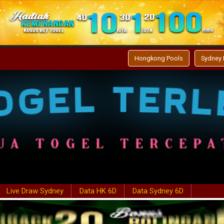
Hongkong Pools
Sydney 
Live Draw Sydney
Data HK 6D
Data Sydney 6D