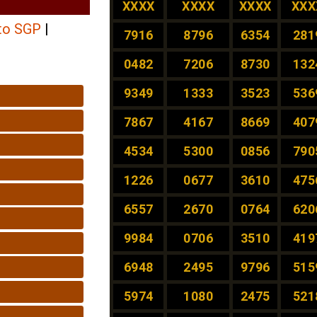
XXXX
XXXX
XXXX
XXX
to SGP
|
7916
8796
6354
281
0482
7206
8730
132
9349
1333
3523
536
7867
4167
8669
407
4534
5300
0856
790
1226
0677
3610
475
6557
2670
0764
620
9984
0706
3510
419
6948
2495
9796
515
5974
1080
2475
521