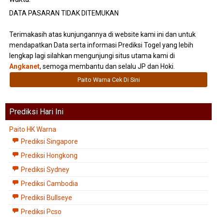
DATA PASARAN TIDAK DITEMUKAN
Terimakasih atas kunjungannya di website kami ini dan untuk
mendapatkan Data serta informasi Prediksi Togel yang lebih
lengkap lagi silahkan mengunjungi situs utama kami di
Angkanet
, semoga membantu dan selalu JP dan Hoki.
Paito Warna Cek Di Sini
Prediksi Hari Ini
Paito HK Warna
Prediksi Singapore
Prediksi Hongkong
Prediksi Sydney
Prediksi Cambodia
Prediksi Bullseye
Prediksi Pcso