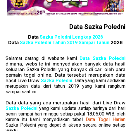
Data Sazka Poledni
Data
Sazka Poledni Lengkap 2026
Data
2026
Sazka Poledni Tahun 2019 Sampai Tahun
Selamat datang di website kami
Data Sazka Poledni
dimana, website ini menyediakan banyak data hasil
keluaran
yang banyak di cari oleh para
Sazka Poledni
pemain togel online. Data tersebut merupakan data
hasil Live Draw
Sazka Poledni
. Data yang kami sediakan
merupakan data dari tahun 2019 yang kami rangkum
sampai saat ini.
Data-data yang ada merupakan hasil dari Live Draw
Sazka Poledni
yang kami update setiap harinya dari hari
senin sampai hari minggu setiap pukul 18:05:00 WIB. oleh
karena itu kami menyediakan tabel
Data Togel Harian
Sazka Poledni
yang dapat di akses secara online setiap
waktu.