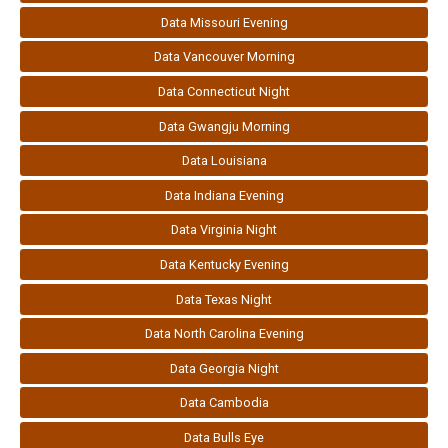
Data Missouri Evening
Data Vancouver Morning
Data Connecticut Night
Data Gwangju Morning
Data Louisiana
Data Indiana Evening
Data Virginia Night
Data Kentucky Evening
Data Texas Night
Data North Carolina Evening
Data Georgia Night
Data Cambodia
Data Bulls Eye