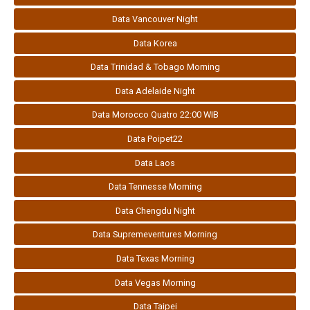
Data Vancouver Night
Data Korea
Data Trinidad & Tobago Morning
Data Adelaide Night
Data Morocco Quatro 22:00 WIB
Data Poipet22
Data Laos
Data Tennesse Morning
Data Chengdu Night
Data Supremeventures Morning
Data Texas Morning
Data Vegas Morning
Data Taipei