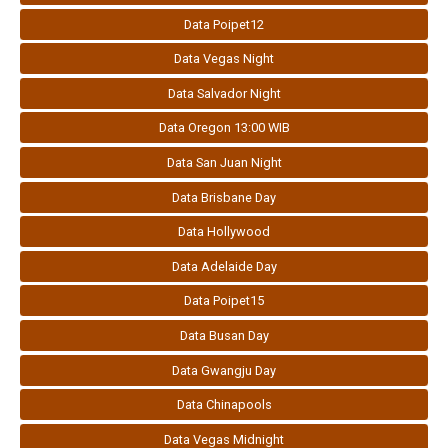
Data Poipet12
Data Vegas Night
Data Salvador Night
Data Oregon 13:00 WIB
Data San Juan Night
Data Brisbane Day
Data Hollywood
Data Adelaide Day
Data Poipet15
Data Busan Day
Data Gwangju Day
Data Chinapools
Data Vegas Midnight