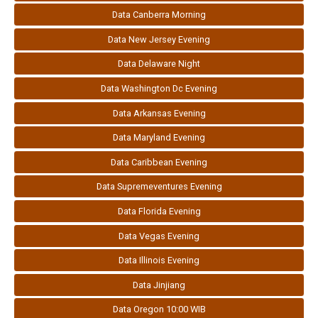
Data Canberra Morning
Data New Jersey Evening
Data Delaware Night
Data Washington Dc Evening
Data Arkansas Evening
Data Maryland Evening
Data Caribbean Evening
Data Supremeventures Evening
Data Florida Evening
Data Vegas Evening
Data Illinois Evening
Data Jinjiang
Data Oregon 10:00 WIB