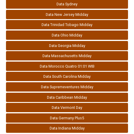
Data Sydney
Data New Jersey Midday
Data Trinidad Tobago Midday
Data Ohio Midday
Data Georgia Midday
Data Massachusetts Midday
Data Morocco Quatro 01:01 WIB
Data South Carolina Midday
Data Supremeventures Midday
Data Caribbean Midday
Data Vermont Day
Data Germany Plus5
Data Indiana Midday