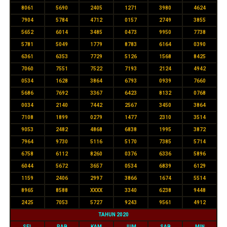
8061
5690
2405
1271
3980
4624
7904
5784
4712
0157
2749
3855
5652
6014
3485
0473
9950
7738
5781
5049
1779
8783
6164
0390
6361
6353
7729
5126
1568
8425
7060
7551
7522
7193
2124
4942
0534
1628
3864
6793
0939
7660
5686
7692
3367
6423
8132
0768
0034
2140
7442
2567
3450
3864
7108
1899
0279
1477
2310
3514
9053
2482
4868
6838
1995
3872
7964
9730
5116
5170
7385
5714
6758
6112
8260
0376
6336
5896
6044
5672
3657
0534
6839
6129
1159
2406
2997
3866
1674
5514
8965
8588
XXXX
3340
6238
9448
2425
7053
5727
9243
9561
4912
TAHUN 2020
SEL
RAB
KAM
JUM
SAB
MIN