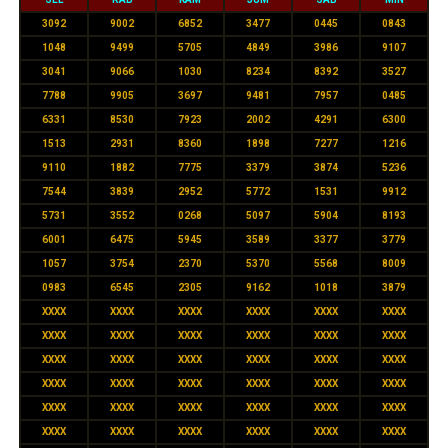
3092
9002
6852
3477
0445
0843
1048
9499
5705
4849
3986
9107
3041
9066
1030
8234
8392
3527
7788
9905
3697
9481
7957
0485
6331
8530
7923
2002
4291
6300
1513
2931
8360
1898
7277
1216
9110
1882
7775
3379
3874
5236
7544
3839
2952
5772
1531
9912
5731
3552
0268
5097
5904
8193
6001
6475
5945
3589
3377
3779
1057
3754
2370
5370
5568
8009
0983
6545
2305
9162
1018
3879
XXXX
XXXX
XXXX
XXXX
XXXX
XXXX
XXXX
XXXX
XXXX
XXXX
XXXX
XXXX
XXXX
XXXX
XXXX
XXXX
XXXX
XXXX
XXXX
XXXX
XXXX
XXXX
XXXX
XXXX
XXXX
XXXX
XXXX
XXXX
XXXX
XXXX
XXXX
XXXX
XXXX
XXXX
XXXX
XXXX