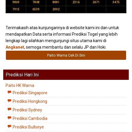
9869
7848
8881
2316
2671
0475
7915
6539
2002
Terimakasih atas kunjungannya di website kami ini dan untuk
mendapatkan Data serta informasi Prediksi Togel yang lebih
lengkap lagi silahkan mengunjungi situs utama kami di
Angkanet
, semoga membantu dan selalu JP dan Hoki.
Paito Warna Cek Di Sini
Prediksi Hari Ini
Paito HK Warna
Prediksi Singapore
Prediksi Hongkong
Prediksi Sydney
Prediksi Cambodia
Prediksi Bullseye