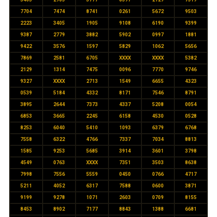
7704
7474
8741
0261
5672
9503
2223
3405
1905
9108
6190
9399
9387
2779
3882
5902
0997
1881
9422
3576
1597
5829
1062
5656
7869
2581
6705
XXXX
XXXX
5382
2129
1314
7475
0096
7770
9746
9327
XXXX
2713
1549
6655
4323
0539
5184
4332
8171
7546
8791
3895
2644
7373
4337
5208
0054
6853
3665
2245
6158
4530
0528
8253
6040
5410
1093
6379
6768
7558
6322
4766
7337
7034
8813
1585
9253
5685
3914
3601
3798
4549
0763
XXXX
7351
3503
8638
7998
7556
5559
0450
0766
4717
5211
4052
6317
7588
0600
3871
9199
9278
1071
2603
0709
8155
8453
8902
7177
8843
1388
6681