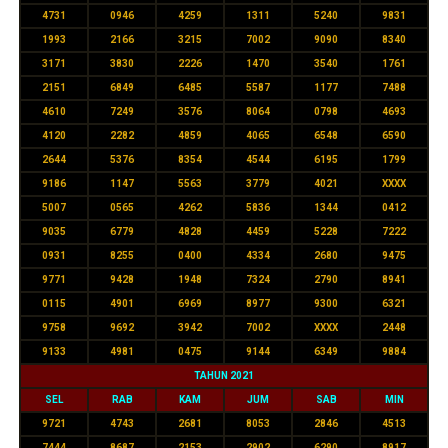
4731
0946
4259
1311
5240
9831
1993
2166
3215
7002
9090
8340
3171
3830
2226
1470
3540
1761
2151
6849
6485
5587
1177
7488
4610
7249
3576
8064
0798
4693
4120
2282
4859
4065
6548
6590
2644
5376
8354
4544
6195
1799
9186
1147
5563
3779
4021
XXXX
5007
0565
4262
5836
1344
0412
9035
6779
4828
4459
5228
7222
0931
8255
0400
4334
2680
9475
9771
9428
1948
7324
2790
8941
0115
4901
6969
8977
9300
6321
9758
9692
3942
7002
XXXX
2448
9133
4981
0475
9144
6349
9884
TAHUN 2021
SEL
RAB
KAM
JUM
SAB
MIN
9721
4743
2681
8053
2846
4513
7444
8687
2153
2902
6290
8917