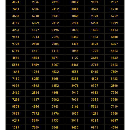
4074
2976
2325
3802
9809
2627
7481
6606
7412
XXXX
3620
8270
3668
6718
3935
1048
2328
6222
3187
6659
7812
2204
5258
1999
3253
5677
0196
7875
1406
8413
9541
7014
7224
6449
1563
6888
9728
2808
7004
1408
4528
6057
5189
0471
1113
7044
1706
4423
4850
4854
6571
1127
3630
9532
5538
5459
8267
8461
2716
0623
1648
1764
4532
9553
5415
7859
7182
8255
8068
5335
4828
3433
9099
4392
1852
8976
8977
2300
2462
2834
4868
4917
0983
7746
7296
1137
7082
7001
3054
0768
8578
4356
7940
2166
5561
7419
3933
7172
1976
1837
1291
3768
0249
5679
1733
3911
8384
6687
1397
7309
7069
8650
0941
4056