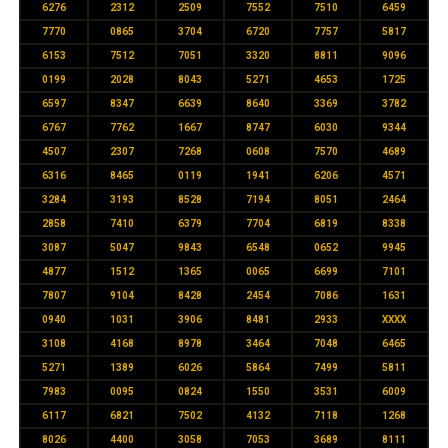
6276
2312
2509
7552
7510
6459
7770
0865
3704
6720
7757
5817
6153
7512
7051
3320
8811
9096
0199
2028
8043
5271
4653
1725
6597
8347
6639
8640
3369
3782
6767
7762
1667
8747
6030
9344
4507
2307
7268
0608
7570
4689
6316
8465
0119
1941
6206
4571
3284
3193
8528
7194
8051
2464
2858
7410
6379
7704
6819
8338
3087
5047
9843
6548
0652
9945
4877
1512
1365
0065
6699
7101
7807
9104
8428
2454
7086
1631
0940
1031
3906
8481
2933
XXXX
3108
4168
8978
3464
7048
6465
5271
1389
6026
5864
7499
5811
7983
0095
0824
1550
3531
6009
6117
6821
7502
4132
7118
1268
8026
4400
3058
7053
3689
8111