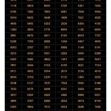
1118
0854
8505
3729
9201
1006
0185
7265
7803
6081
7366
9906
5394
8003
4648
1858
7621
4325
4843
5805
0232
2326
8256
9155
1282
2836
3770
8896
1120
6009
2881
6870
6611
0100
8092
7727
0220
7793
XXXX
1046
4407
4095
8202
2767
7311
XXXX
1146
0141
4213
4343
9531
2262
0690
0208
0409
9680
4862
1497
XXXX
9007
7891
4366
9102
6190
2021
7134
0911
4953
3394
2519
2136
4310
8506
9702
3270
9115
1453
2275
0348
5127
7675
7364
3069
5188
7533
0579
6698
5561
2424
0698
2097
0369
3669
4465
3886
5551
2889
2787
XXXX
4562
2674
8193
3403
9806
7513
9034
2648
7645