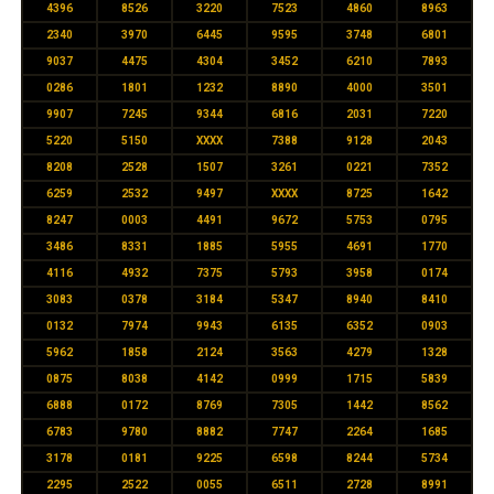
4396
8526
3220
7523
4860
8963
2340
3970
6445
9595
3748
6801
9037
4475
4304
3452
6210
7893
0286
1801
1232
8890
4000
3501
9907
7245
9344
6816
2031
7220
5220
5150
XXXX
7388
9128
2043
8208
2528
1507
3261
0221
7352
6259
2532
9497
XXXX
8725
1642
8247
0003
4491
9672
5753
0795
3486
8331
1885
5955
4691
1770
4116
4932
7375
5793
3958
0174
3083
0378
3184
5347
8940
8410
0132
7974
9943
6135
6352
0903
5962
1858
2124
3563
4279
1328
0875
8038
4142
0999
1715
5839
6888
0172
8769
7305
1442
8562
6783
9780
8882
7747
2264
1685
3178
0181
9225
6598
8244
5734
2295
2522
0055
6511
2728
8991