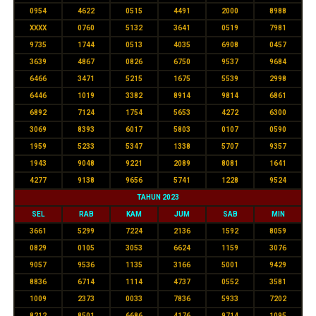
0954
4622
0515
4491
2000
8988
XXXX
0760
5132
3641
0519
7981
9735
1744
0513
4035
6908
0457
3639
4867
0826
6750
9537
9684
6466
3471
5215
1675
5539
2998
6446
1019
3382
8914
9814
6861
6892
7124
1754
5653
4272
6300
3069
8393
6017
5803
0107
0590
1959
5233
5347
1338
5707
9357
1943
9048
9221
2089
8081
1641
4277
9138
9656
5741
1228
9524
TAHUN 2023
SEL
RAB
KAM
JUM
SAB
MIN
3661
5299
7224
2136
1592
8059
0829
0105
3053
6624
1159
3076
9057
9536
1135
3166
5001
9429
8836
6714
1114
4737
0552
3581
1009
2373
0033
7836
5933
7202
8212
8501
6686
4176
9714
1095