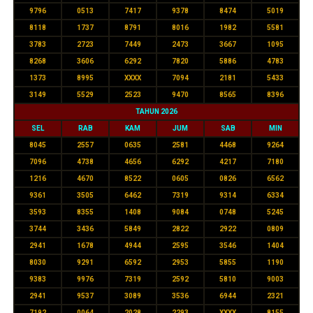
9796
0513
7417
9378
8474
5019
8118
1737
8791
8016
1982
5581
3783
2723
7449
2473
3667
1095
8268
3606
6292
7820
5886
4783
1373
8995
XXXX
7094
2181
5433
3149
5529
2523
9470
8565
8396
TAHUN 2026
SEL
RAB
KAM
JUM
SAB
MIN
8045
2557
0635
2581
4468
9264
7096
4738
4656
6292
4217
7180
1216
4670
8522
0605
0826
6562
9361
3505
6462
7319
9314
6334
3593
8355
1408
9084
0748
5245
3744
3436
5849
2822
2922
0809
2941
1678
4944
2595
3546
1404
8030
9291
6592
2953
5855
1190
9383
9976
7319
2592
5810
9003
2941
9537
3089
3536
6944
2321
7192
0064
2028
2293
XXXX
8155