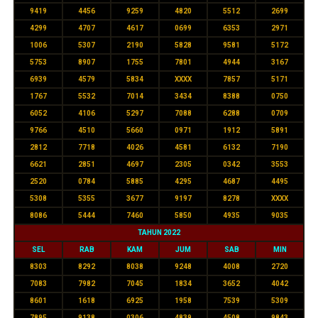
9419
4456
9259
4820
5512
2699
4299
4707
4617
0699
6353
2971
1006
5307
2190
5828
9581
5172
5753
8907
1755
7801
4944
3167
6939
4579
5834
XXXX
7857
5171
1767
5532
7014
3434
8388
0750
6052
4106
5297
7088
6288
0709
9766
4510
5660
0971
1912
5891
2812
7718
4026
4581
6132
7190
6621
2851
4697
2305
0342
3553
2520
0784
5885
4295
4687
4495
5308
5355
3677
9197
8278
XXXX
8086
5444
7460
5850
4935
9035
TAHUN 2022
SEL
RAB
KAM
JUM
SAB
MIN
8303
8292
8038
9248
4008
2720
7083
7982
7045
1834
3652
4042
8601
1618
6925
1958
7539
5309
7895
9138
0306
4839
4508
9843