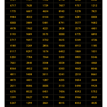
6717
7620
1729
7657
9757
1212
1773
6607
4634
8943
9278
7821
9984
4502
0104
1601
6281
XXXX
XXXX
3889
5481
8791
3577
9682
4978
1962
4221
2828
2379
4401
5193
9689
3573
XXXX
0775
6893
3717
9697
3732
3615
5349
4726
4180
3269
2856
9064
6913
1185
0117
8297
1074
6402
1869
1031
5250
7784
7364
3430
0855
5546
7661
2840
3308
6558
2464
4460
8364
4952
1050
0303
9843
8046
4811
9408
3011
0341
2310
8661
4873
4431
1287
4235
3654
2644
2611
8086
XXXX
3113
0498
9924
6270
8522
0451
7436
8392
5752
1399
0627
9749
7444
0966
4969
5247
1299
2661
8015
8332
4025