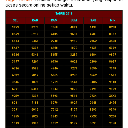
akses secara online setiap waktu.
TAHUN 2019
SEL
RAB
KAM
JUM
SAB
MIN
9279
8278
5368
4821
1438
8238
0679
6299
4485
9630
4703
8337
5844
2463
2740
9932
2852
3408
5437
0306
6468
1072
4933
6099
8936
5346
5655
3234
6684
9877
3177
7264
6736
0621
2806
8657
6716
8582
4746
7273
8696
7048
6332
7812
6865
0276
6562
1697
3646
1873
9719
2543
5406
9518
6091
5483
9643
9876
9495
9509
9259
4306
5893
9519
7634
XXXX
8081
7183
9079
8927
0048
2476
3091
6012
7012
4174
9290
9540
1855
2827
0243
1165
XXXX
3260
1013
9380
9012
3177
3693
2550