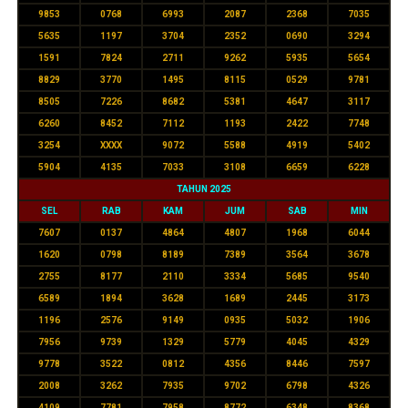
9853
0768
6993
2087
2368
7035
5635
1197
3704
2352
0690
3294
1591
7824
2711
9262
5935
5654
8829
3770
1495
8115
0529
9781
8505
7226
8682
5381
4647
3117
6260
8452
7112
1193
2422
7748
3254
XXXX
9072
5588
4919
5402
5904
4135
7033
3108
6659
6228
TAHUN 2025
SEL
RAB
KAM
JUM
SAB
MIN
7607
0137
4864
4807
1968
6044
1620
0798
8189
7389
3564
3678
2755
8177
2110
3334
5685
9540
6589
1894
3628
1689
2445
3173
1196
2576
9149
0935
5032
1906
7956
9739
1329
5779
4045
4329
9778
3522
0812
4356
8446
7597
2008
3262
7935
9702
6798
4326
4109
7781
7958
8772
6348
8368