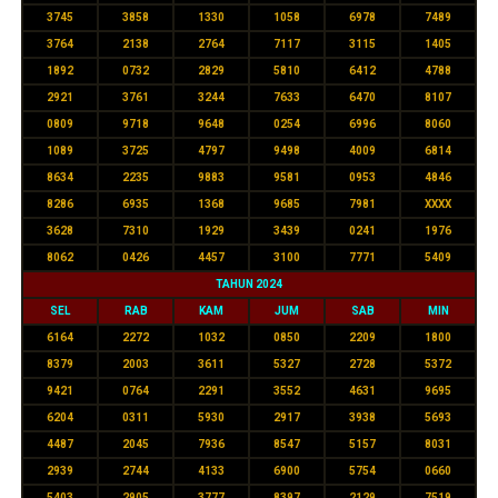
3745
3858
1330
1058
6978
7489
3764
2138
2764
7117
3115
1405
1892
0732
2829
5810
6412
4788
2921
3761
3244
7633
6470
8107
0809
9718
9648
0254
6996
8060
1089
3725
4797
9498
4009
6814
8634
2235
9883
9581
0953
4846
8286
6935
1368
9685
7981
XXXX
3628
7310
1929
3439
0241
1976
8062
0426
4457
3100
7771
5409
TAHUN 2024
SEL
RAB
KAM
JUM
SAB
MIN
6164
2272
1032
0850
2209
1800
8379
2003
3611
5327
2728
5372
9421
0764
2291
3552
4631
9695
6204
0311
5930
2917
3938
5693
4487
2045
7936
8547
5157
8031
2939
2744
4133
6900
5754
0660
5403
2905
3777
8397
2129
7519