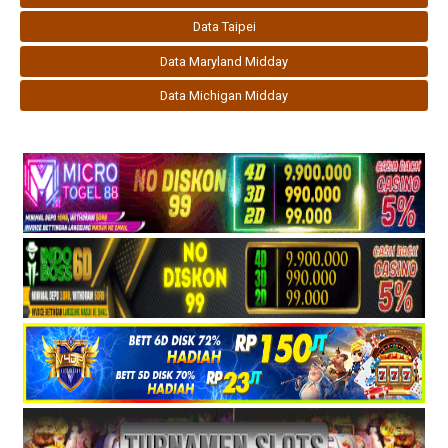
Data Taipei
Data Maryland Midday
Data Michigan Midday