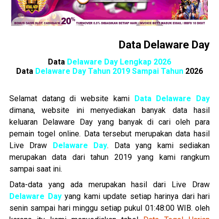
Data Delaware Day
Data
Delaware Day Lengkap 2026
Data
Delaware Day Tahun 2019 Sampai Tahun
2026
Selamat datang di website kami
Data Delaware Day
dimana, website ini menyediakan banyak data hasil
keluaran Delaware Day yang banyak di cari oleh para
pemain togel online. Data tersebut merupakan data hasil
Live Draw
Delaware Day
. Data yang kami sediakan
merupakan data dari tahun 2019 yang kami rangkum
sampai saat ini.
Data-data yang ada merupakan hasil dari Live Draw
Delaware Day
yang kami update setiap harinya dari hari
senin sampai hari minggu setiap pukul 01:48:00 WIB. oleh