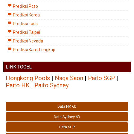
Prediksi Pcso
Prediksi Korea
Prediksi Laos
Prediksi Taipei
Prediksi Nevada
Prediksi Kami Lengkap
LINK TOGEL
Hongkong Pools
|
Naga Saon
|
Paito SGP
|
Paito HK
|
Paito Sydney
Data HK 6D
Data Sydney 6D
Data SGP