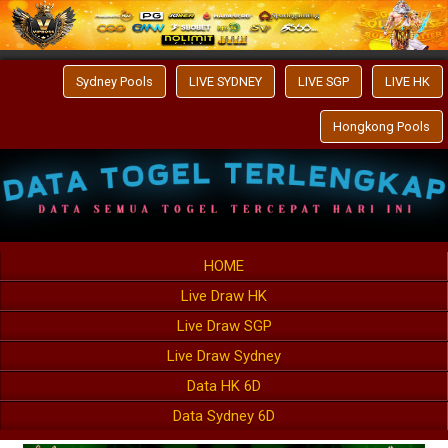
Sydney Pools
LIVE SYDNEY
LIVE SGP
LIVE HK
Hongkong Pools
HOME
Live Draw HK
Live Draw SGP
Live Draw Sydney
Data HK 6D
Data Sydney 6D