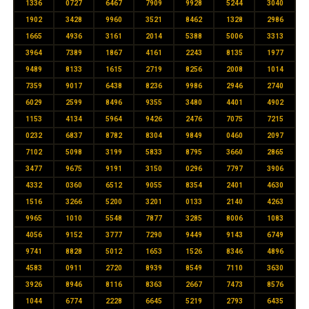
1336
0727
6467
7909
9928
5244
3040
1902
3428
9960
3521
8462
1328
2986
1665
4936
3161
2014
5388
5006
3313
3964
7389
1867
4161
2243
8135
1977
9489
8133
1615
2719
8256
2008
1014
7359
9017
6438
8236
9986
2946
2740
6029
2599
8496
9355
3480
4401
4902
1153
4134
5964
9426
2476
7075
7215
0232
6837
8782
8304
9849
0460
2097
7102
5098
3199
5833
8795
3660
2865
3477
9675
9191
3150
0296
7797
3906
4332
0360
6512
9055
8354
2401
4630
1516
3266
5200
3201
0133
2140
4263
9965
1010
5548
7877
3285
8006
1083
4056
9152
3777
7290
9449
9143
6749
9741
8828
5012
1653
1526
8346
4896
4583
0911
2720
8939
8549
7110
3630
3926
8946
8116
8363
2667
7473
8576
1044
6774
2228
6645
5219
2793
6435