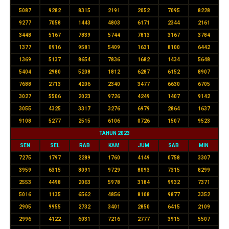
5087
9282
8315
2191
2052
7095
8228
9277
7058
1443
4803
6171
2344
2161
3448
5167
7839
5744
7813
3167
3784
1377
0916
9581
5409
1631
8100
6442
1369
5137
8654
7836
1682
1434
5648
5404
2980
5208
1812
6287
6152
8907
7688
2713
4206
2340
3477
6630
6705
3027
5506
2023
9726
4249
1407
9142
3055
4325
3317
3276
6979
2864
1637
9108
5277
2515
6106
0726
1507
9523
TAHUN 2023
SEN
SEL
RAB
KAM
JUM
SAB
MIN
7275
1797
2289
1760
4149
0758
3307
3959
6315
8091
9729
8093
7315
8299
2553
4498
2063
5978
3184
9932
7371
5016
1135
6562
4856
8108
9877
3352
2905
9955
2732
3401
2850
6415
2109
2996
4122
6031
7216
2777
3915
5507