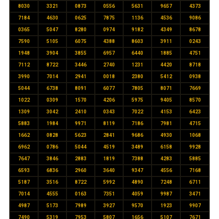
8030
3321
0873
0556
5631
9657
4373
7184
4630
0625
7875
1136
4536
9086
0365
5047
8280
0974
9182
4349
8678
7590
5105
6075
4388
8603
3911
0243
1948
3904
3855
6957
6440
1885
4751
7112
8722
3446
2740
1231
4420
8718
3990
7014
2941
0018
2380
5412
0938
5044
6738
8091
6077
7805
8071
7669
1022
0309
1570
4206
5975
9405
8570
1309
3042
2410
0343
7022
4153
6423
5883
1984
9971
8119
7186
7981
4715
1662
0828
5623
2841
9686
4930
1068
6962
0786
5044
4519
3489
6158
9928
7647
3846
2883
1819
7388
4283
5885
6593
6836
2960
3640
9347
4556
7168
5187
3516
8722
5992
4890
7248
6711
7014
4555
0163
7351
4059
9987
3471
4987
5173
7989
3927
9570
1923
9907
7490
5319
7953
5807
1656
5107
7671