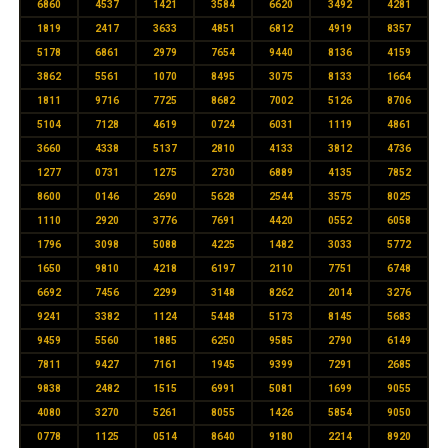
6860
4537
1421
3584
6620
3492
4281
1819
2417
3633
4851
6812
4919
8357
5178
6861
2979
7654
9440
8136
4159
3862
5561
1070
8495
3075
8133
1664
1811
9716
7725
8682
7002
5126
8706
5104
7128
4619
0724
6031
1119
4861
3660
4338
5137
2810
4133
3812
4736
1277
0731
1275
2730
6889
4135
7852
8600
0146
2690
5628
2544
3575
8025
1110
2920
3776
7691
4420
0552
6058
1796
3098
5088
4225
1482
3033
5772
1650
9810
4218
6197
2110
7751
6748
6692
7456
2299
3148
8262
2014
3276
9241
3382
1124
5448
5173
8145
5683
9459
5560
1885
6250
9585
2790
6149
7811
9427
7161
1945
9399
7291
2685
9838
2482
1515
6991
5081
1699
9055
4080
3270
5261
8055
1426
5854
9050
0778
1125
0514
8640
9180
2214
8920