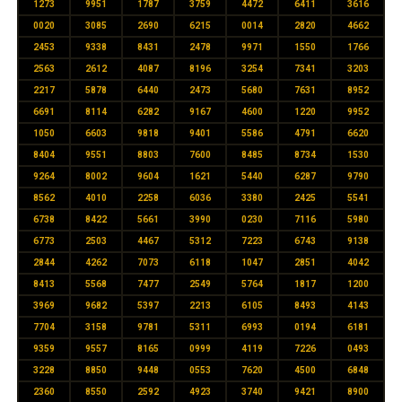
1273
9951
1787
3759
4472
6411
3616
0020
3085
2690
6215
0014
2820
4662
2453
9338
8431
2478
9971
1550
1766
2563
2612
4087
8196
3254
7341
3203
2217
5878
6440
2473
5680
7631
8952
6691
8114
6282
9167
4600
1220
9952
1050
6603
9818
9401
5586
4791
6620
8404
9551
8803
7600
8485
8734
1530
9264
8002
9604
1621
5440
6287
9790
8562
4010
2258
6036
3380
2425
5541
6738
8422
5661
3990
0230
7116
5980
6773
2503
4467
5312
7223
6743
9138
2844
4262
7073
6118
1047
2851
4042
8413
5568
7477
2549
5764
1817
1200
3969
9682
5397
2213
6105
8493
4143
7704
3158
9781
5311
6993
0194
6181
9359
9557
8165
0999
4119
7226
0493
3228
8850
9448
0553
7620
4500
6848
2360
8550
2592
4923
3740
9421
8900