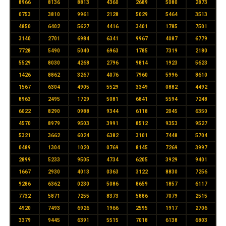
8966
8136
8813
4360
2689
5080
2873
0753
3810
9961
2128
5029
5464
3513
4850
6402
5627
4416
3401
1785
7501
3140
2701
6984
6341
9967
4087
6779
7728
5490
5040
6963
1785
7319
2180
5529
8030
4268
2796
9814
1923
5623
1426
8862
3267
4076
7960
5996
8610
1567
6304
4905
5529
3349
0882
4492
8963
2495
1729
5081
6841
5594
7248
6022
8290
0988
9344
6118
2045
6350
4570
8979
9503
3991
8512
9353
9527
5321
3662
6024
6382
3101
7448
5704
0489
1304
1020
0769
8145
7269
3997
2899
5233
9505
4734
6205
3929
9401
1667
2930
4013
0363
3122
8830
7256
9286
6362
0230
5086
8659
1857
6117
7732
5871
7255
8373
5886
7079
2515
4920
7493
6926
1966
2595
1917
2706
3379
9445
6391
5515
7018
6138
6803