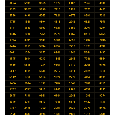
0854
5933
3966
1877
0186
2567
4880
1103
3062
9296
2910
5198
2670
4475
2550
8490
6765
7121
6275
9581
7010
4755
1560
8804
4513
2046
6521
7359
1141
2583
6500
9621
3889
2291
6294
8416
2090
7754
2573
0362
8411
5654
1704
0739
9688
5801
6650
1434
7236
0416
2013
5734
0854
7710
1525
4738
6681
1364
3173
0846
1246
5344
2433
1545
2614
6230
1845
2645
7746
6864
9980
5515
1034
9161
3417
2768
0196
6017
4919
6338
2717
4311
3824
1928
5112
1728
5614
9324
2779
4452
3191
1466
7604
1390
7404
1648
7902
0711
1262
8702
3910
9943
8184
6338
4123
2945
7130
0961
6944
2248
1289
8774
1340
2701
8310
7946
6576
9422
1139
2737
3478
1762
3283
2039
3276
8476
6970
4433
4194
1030
2130
1511
6638