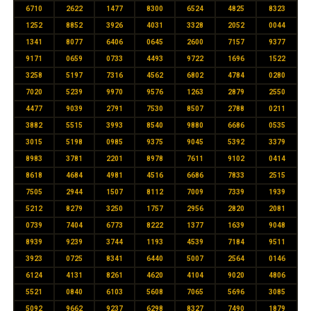
6710
2622
1477
8300
6524
4825
8323
1252
8852
3926
4031
3328
2052
0044
1341
8077
6406
0645
2600
7157
9377
9171
0659
0733
4493
9722
1696
1522
3258
5197
7316
4562
6802
4784
0280
7020
5239
9970
9576
1263
2879
2550
4477
9039
2791
7530
8507
2788
0211
3882
5515
3993
8540
9880
6686
0535
3015
5198
0985
9375
9045
5392
3379
8983
3781
2201
8978
7611
9102
0414
8618
4684
4981
4516
6686
7833
2515
7505
2944
1507
8112
7009
7339
1939
5212
8279
3250
1757
2956
2820
2081
0739
7404
6773
8222
1377
1639
9048
8939
9239
3744
1193
4539
7184
9511
3923
0725
8341
6440
5007
2564
0146
6124
4131
8261
4620
4104
9020
4806
5521
0840
6103
5608
7065
5696
3085
5092
9662
9237
6298
8327
7490
1879