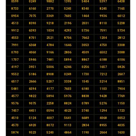
0599
0249
9882
1395
5404
5397
6438
8733
6160
2770
5245
8340
8245
7165
0954
7075
3369
7605
1464
9936
6012
4513
8390
9218
2196
2031
8110
5238
9912
6393
1034
4293
5736
7591
5734
4553
8701
2521
8706
7662
1204
2812
7991
6368
4784
1646
3053
4750
3308
0793
4060
9166
2806
4509
6502
3088
1707
5946
7481
5894
8867
6188
6106
4197
3951
5006
6246
0256
1657
0826
9552
5186
8908
0249
1730
7212
2607
6517
2666
5207
3338
1545
3214
8851
5481
6594
4177
7603
6180
1103
7904
4577
9822
5894
5976
8838
9428
7769
9576
9075
2258
8824
0789
5276
1150
7457
4451
0594
4023
3740
1294
1723
4510
5124
4007
5641
6689
4068
0052
4573
6920
8072
9113
2834
8955
4035
5874
9523
5240
4864
1190
2664
1630