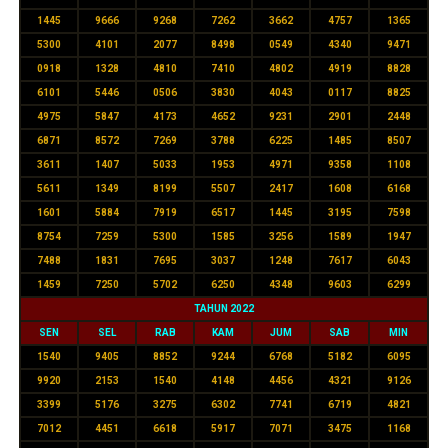
1445
9666
9268
7262
3662
4757
1365
5300
4101
2077
8498
0549
4340
9471
0918
1328
4810
7410
4802
4919
8828
6101
5446
0506
3830
4043
0117
8825
4975
5847
4173
4652
9231
2901
2448
6871
8572
7269
3788
6225
1485
8507
3611
1407
5033
1953
4971
9358
1108
5611
1349
8199
5507
2417
1608
6168
1601
5884
7919
6517
1445
3195
7598
8754
7259
5300
1585
3256
1589
1947
7488
1831
7695
3037
1248
7617
6043
1459
7250
5702
6250
4348
9603
6299
TAHUN 2022
SEN
SEL
RAB
KAM
JUM
SAB
MIN
1540
9405
8852
9244
6768
5182
6095
9920
2153
1540
4148
4456
4321
9126
3399
5176
3275
6302
7741
6719
4821
7012
4451
6618
5917
7071
3475
1168