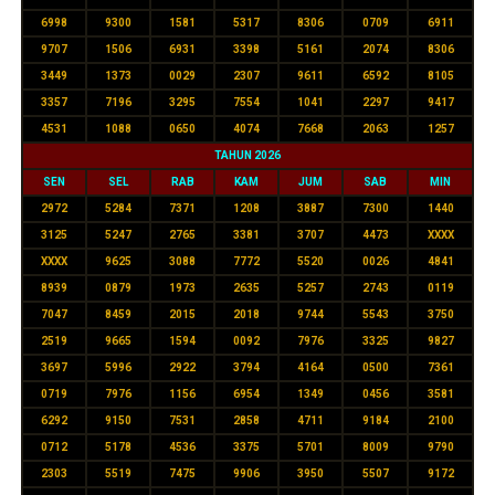
6998
9300
1581
5317
8306
0709
6911
9707
1506
6931
3398
5161
2074
8306
3449
1373
0029
2307
9611
6592
8105
3357
7196
3295
7554
1041
2297
9417
4531
1088
0650
4074
7668
2063
1257
TAHUN 2026
SEN
SEL
RAB
KAM
JUM
SAB
MIN
2972
5284
7371
1208
3887
7300
1440
3125
5247
2765
3381
3707
4473
XXXX
XXXX
9625
3088
7772
5520
0026
4841
8939
0879
1973
2635
5257
2743
0119
7047
8459
2015
2018
9744
5543
3750
2519
9665
1594
0092
7976
3325
9827
3697
5996
2922
3794
4164
0500
7361
0719
7976
1156
6954
1349
0456
3581
6292
9150
7531
2858
4711
9184
2100
0712
5178
4536
3375
5701
8009
9790
2303
5519
7475
9906
3950
5507
9172