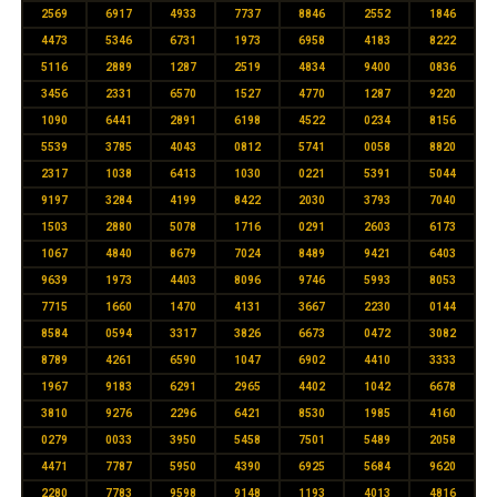
2569
6917
4933
7737
8846
2552
1846
4473
5346
6731
1973
6958
4183
8222
5116
2889
1287
2519
4834
9400
0836
3456
2331
6570
1527
4770
1287
9220
1090
6441
2891
6198
4522
0234
8156
5539
3785
4043
0812
5741
0058
8820
2317
1038
6413
1030
0221
5391
5044
9197
3284
4199
8422
2030
3793
7040
1503
2880
5078
1716
0291
2603
6173
1067
4840
8679
7024
8489
9421
6403
9639
1973
4403
8096
9746
5993
8053
7715
1660
1470
4131
3667
2230
0144
8584
0594
3317
3826
6673
0472
3082
8789
4261
6590
1047
6902
4410
3333
1967
9183
6291
2965
4402
1042
6678
3810
9276
2296
6421
8530
1985
4160
0279
0033
3950
5458
7501
5489
2058
4471
7787
5950
4390
6925
5684
9620
2280
7783
9598
9148
1193
4013
4816