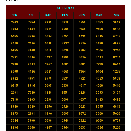
TAHUN 2019
SEN
SEL
RAB
KAM
JUM
SAB
MIN
2703
7554
8995
3878
0759
3052
2019
5884
0107
5873
8799
7369
2659
9576
6455
4796
0694
4451
6435
9315
6772
8470
2426
1048
4932
9276
0680
4092
6155
4108
3018
5030
8204
2766
3210
2591
0646
7437
6899
3076
3217
8274
2880
8047
2867
6683
3081
7839
0614
9608
4426
5021
4665
6364
6104
1255
8922
4951
8779
5531
4723
4723
5978
6515
9916
3605
0338
4017
4768
5416
2681
7020
1149
8551
2129
3793
3104
7818
0103
2238
7698
4637
8413
6492
9940
8029
8256
2720
0623
9575
6013
8173
2881
1896
0695
9072
3060
5620
5044
5900
0030
2949
7322
6009
8739
9136
3660
4167
0964
7633
4026
5220