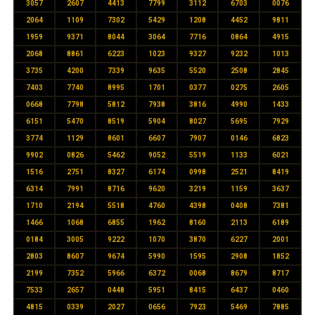
3057
2607
4413
7799
3112
6703
0076
2064
1109
7302
5429
1208
4452
9811
1959
9371
8044
3064
7716
0864
4915
2068
8861
6223
1023
9327
9232
1013
3735
4200
7339
9635
5520
2508
2845
7403
7740
8995
1701
0377
0275
2605
0668
7798
5812
7938
3816
4990
1433
6151
5470
8519
5904
8027
5695
7929
3774
1129
8601
6607
7907
0146
6823
9902
0826
5462
9052
5519
1133
6021
1516
2751
8327
6174
0998
2521
8419
6314
7991
8716
9620
3219
1159
3637
1710
2194
5518
4760
4398
0408
7381
1466
1068
6855
1962
8160
2113
6189
0184
3005
9222
1070
3870
6227
2001
2803
8607
9674
5990
1595
2908
1852
2199
7352
5966
6372
0068
8679
8717
7533
2657
0448
5951
8415
6437
0460
4815
0339
2027
0656
7923
5469
7885