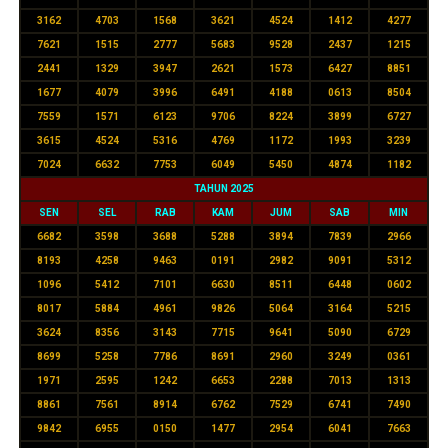
3162
4703
1568
3621
4524
1412
4277
7621
1515
2777
5683
9528
2437
1215
2441
1329
3947
2621
1573
6427
8851
1677
4079
3996
6491
4188
0613
8504
7559
1571
6123
9706
8224
3899
6727
3615
4524
5316
4769
1172
1993
3239
7024
6632
7753
6049
5450
4874
1182
TAHUN 2025
SEN
SEL
RAB
KAM
JUM
SAB
MIN
6682
3598
3688
5288
3894
7839
2966
8193
4258
9463
0191
2982
9091
5312
1096
5412
7101
6630
8511
6448
0602
8017
5884
4961
9826
5064
3164
5215
3624
8356
3143
7715
9641
5090
6729
8699
5258
7786
8691
2960
3249
0361
1971
2595
1242
6653
2288
7013
1313
8861
7561
8914
6762
7529
6741
7490
9842
6955
0150
1477
2954
6041
7663