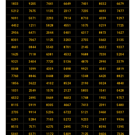
1833
9205
7441
6649
7401
8032
6679
5212
7675
1135
2317
7235
4693
7477
9091
5071
2293
7914
8710
4339
9297
4452
1211
5828
4551
1075
0219
7725
2956
6471
2044
0401
6317
8873
1627
8301
7067
1125
3203
2755
5663
3135
4601
0844
5543
8701
2145
6632
9337
1625
7118
6381
4532
9688
7330
5204
9321
3404
7720
5136
4870
2990
3379
0048
1099
4359
0498
9921
4041
6819
7760
8846
0448
2681
1348
6420
8821
1856
3622
4102
8524
2190
0024
4840
1031
2549
1570
2127
5855
1541
0428
6532
2495
0669
4602
1748
1955
9757
8115
5919
8305
4667
7413
2391
5480
2735
9914
5236
6722
5121
3460
5037
6291
5284
7103
5272
9233
2187
9936
8515
7571
6275
2495
7192
8590
1395
5041
0371
1172
5409
7125
0656
7326