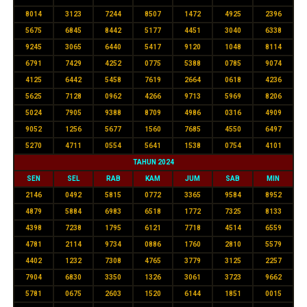
8014
3123
7244
8507
1472
4925
2396
5675
6845
8442
5177
4451
3040
6338
9245
3065
6440
5417
9120
1048
8114
6791
7429
4252
0775
5388
0785
9074
4125
6442
5458
7619
2664
0618
4236
5625
7128
0962
4266
9713
5969
8206
5024
7905
9388
8709
4986
0316
4909
9052
1256
5677
1560
7685
4550
6497
5270
4711
0554
5641
1538
0754
4101
TAHUN 2024
SEN
SEL
RAB
KAM
JUM
SAB
MIN
2146
0492
5815
0772
3365
9584
8952
4879
5884
6983
6518
1772
7325
8133
4398
7238
1795
6121
7718
4514
6559
4781
2114
9734
0886
1760
2810
5579
4402
1232
7308
4765
3779
3125
2257
7904
6830
3350
1326
3061
3723
9662
5781
0675
2603
1520
6144
1851
0015