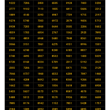
9222
7206
2450
6505
0924
7403
3230
2777
9102
7113
1835
6811
5606
2212
1889
4140
3393
4987
7739
9715
2197
9274
5740
7303
6972
2079
9656
5713
0938
7203
6860
0644
3505
2206
5602
4559
1703
6054
2767
1562
2925
7895
1350
4859
6968
5680
7848
8361
0596
3066
3151
7061
6275
4151
8996
1501
0949
6740
6033
8240
6183
8837
2593
3740
4495
2007
8502
9001
1400
5039
8720
0160
8334
5709
2317
5192
2327
2355
7206
3911
1568
5871
7156
2129
7066
0737
1860
6532
6208
7087
1460
9406
4208
8692
5908
8360
9266
6050
1662
1180
7224
1056
5618
2655
6958
5433
5637
0573
6770
8587
4070
7332
5488
5013
2308
9570
9936
8504
6608
7885
8174
8942
1152
7851
5428
1757
2184
1389
6992
2389
5898
6895
4209