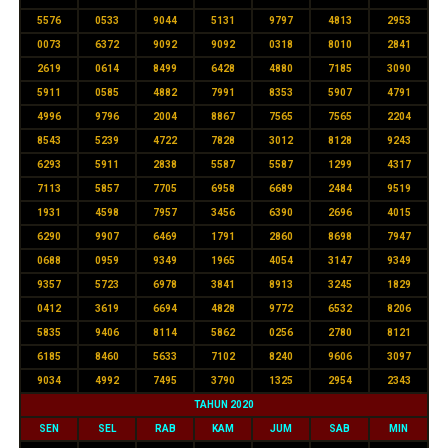
5576
0533
9044
5131
9797
4813
2953
0073
6372
9092
9092
0318
8010
2841
2619
0614
8499
6428
4880
7185
3090
5911
0585
4882
7991
8353
5907
4791
4996
9796
2004
8867
7565
7565
2204
8543
5239
4722
7828
3012
8128
9243
6293
5911
2838
5587
5587
1299
4317
7113
5857
7705
6958
6689
2484
9519
1931
4598
7957
3456
6390
2696
4015
6290
9907
6469
1791
2860
8698
7947
0688
0959
9349
1965
4054
3147
9349
9357
5723
6978
3841
8913
3245
1829
0412
3619
6694
4828
9772
6532
8206
5835
9406
8114
5862
0256
2780
8121
6185
8460
5633
7102
8240
9606
3097
9034
4992
7495
3790
1325
2954
2343
TAHUN 2020
SEN
SEL
RAB
KAM
JUM
SAB
MIN