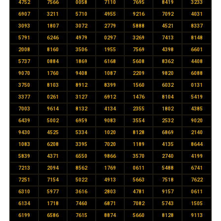
4752
7566
0058
7110
7695
8419
3233
6907
3211
5710
4955
9216
7092
4031
3093
1807
3072
2779
5888
4521
8337
5791
6246
4979
0297
3269
7413
8148
2008
8160
3506
1955
7569
4398
6601
5737
0884
1869
6168
5608
8362
4408
9070
1760
9408
1087
2209
9820
6088
3750
8103
8912
8399
1560
6032
0131
3377
0261
3127
6912
1476
8104
5419
7003
9614
8132
4134
2355
1802
4385
6439
5002
6959
9083
3554
2532
9020
9430
4525
5334
1020
8128
6869
2140
1083
6208
3395
7020
1189
4135
8644
5839
4371
6550
9866
3570
2740
4199
7213
2094
8562
1769
0611
5488
6741
7251
7154
5022
4913
5663
7518
7622
6310
5977
3616
2803
4781
9157
0611
6134
1718
7460
6871
7082
5743
1505
6199
6586
7615
8874
5660
8128
9113