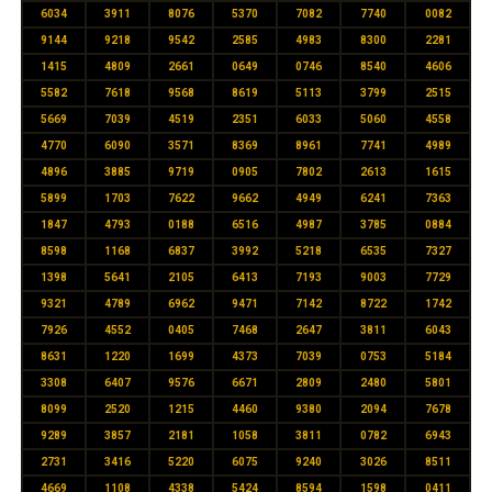
6034
3911
8076
5370
7082
7740
0082
9144
9218
9542
2585
4983
8300
2281
1415
4809
2661
0649
0746
8540
4606
5582
7618
9568
8619
5113
3799
2515
5669
7039
4519
2351
6033
5060
4558
4770
6090
3571
8369
8961
7741
4989
4896
3885
9719
0905
7802
2613
1615
5899
1703
7622
9662
4949
6241
7363
1847
4793
0188
6516
4987
3785
0884
8598
1168
6837
3992
5218
6535
7327
1398
5641
2105
6413
7193
9003
7729
9321
4789
6962
9471
7142
8722
1742
7926
4552
0405
7468
2647
3811
6043
8631
1220
1699
4373
7039
0753
5184
3308
6407
9576
6671
2809
2480
5801
8099
2520
1215
4460
9380
2094
7678
9289
3857
2181
1058
3811
0782
6943
2731
3416
5220
6075
9240
3026
8511
4669
1108
4338
5424
8594
1598
0411