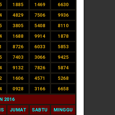
5
1885
1469
6630
4
4829
7506
9936
5
3805
5408
8110
4
1688
9914
1878
1
8726
6033
5853
5
7403
3066
9425
4
9132
7826
5874
2
1606
4571
5268
4
0928
3166
6658
N 2016
IS
JUMAT
SABTU
MINGGU