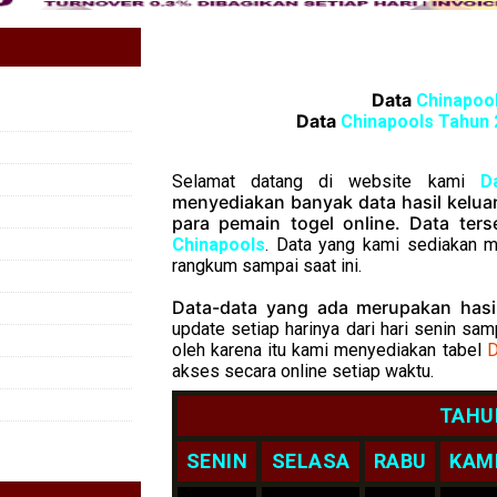
Data
Chinapoo
Data
Chinapools Tahun
Selamat datang di website kami
D
menyediakan banyak data hasil kelu
para pemain togel online. Data ter
Chinapools
. Data yang kami sediakan m
rangkum sampai saat ini.
Data-data yang ada merupakan hasi
update setiap harinya dari hari senin sam
oleh karena itu kami menyediakan tabel
D
akses secara online setiap waktu.
TAHU
SENIN
SELASA
RABU
KAM