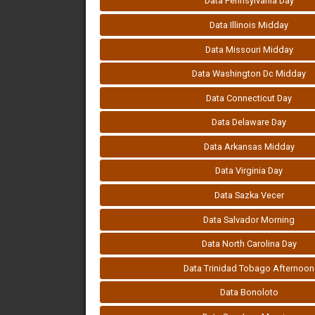
Data Pennsylvania Day
Data Illinois Midday
Data Missouri Midday
Data Washington Dc Midday
Data Connecticut Day
Data Delaware Day
Data Arkansas Midday
Data Virginia Day
Data Sazka Vecer
Data Salvador Morning
Data North Carolina Day
Data Trinidad Tobago Afternoon
Data Bonoloto