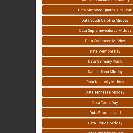
Data Morocco Quatro 01:01 WIB
Data South Carolina Midday
Data Supremeventures Midday
Data Caribbean Midday
Data Vermont Day
Data Germany Plus5
Data Indiana Midday
Data Kentucky Midday
Data Tennesse Midday
Data Texas Day
Data Rhode Island
Data Florida Midday