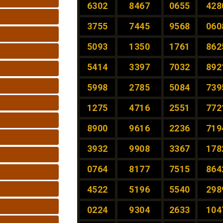
6302
8467
0655
428
3755
7445
9568
060
5093
1350
1761
862
5414
3397
7032
892
5998
2785
5084
739
1275
4716
2551
772
8900
9616
2236
719
3932
9908
3367
178
0764
8177
7515
864
4522
5196
5540
298
0224
9304
2633
104