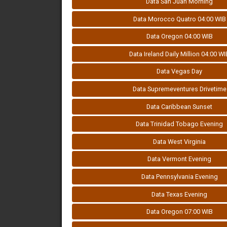
Data San Juan Morning
Data Morocco Quatro 04:00 WIB
Data Oregon 04:00 WIB
Data Ireland Daily Million 04:00 WI
Data Vegas Day
Data Supremeventures Drivetime
Data Caribbean Sunset
Data Trinidad Tobago Evening
Data West Virginia
Data Vermont Evening
Data Pennsylvania Evening
Data Texas Evening
Data Oregon 07:00 WIB