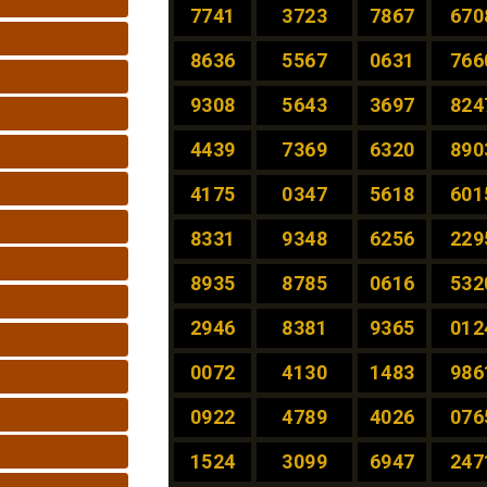
7741
3723
7867
670
8636
5567
0631
766
9308
5643
3697
824
4439
7369
6320
890
4175
0347
5618
601
8331
9348
6256
229
8935
8785
0616
532
2946
8381
9365
012
0072
4130
1483
986
0922
4789
4026
076
1524
3099
6947
247