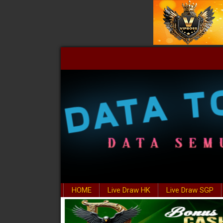
HOME
Live Draw HK
Live Draw SGP