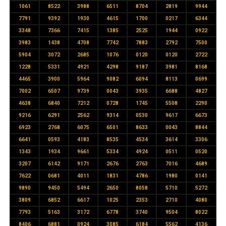
1061
8522
3988
6511
8704
2819
9944
7791
9392
1930
4615
1700
0217
6344
3348
7366
7415
1385
2525
1944
0922
3983
1438
4708
7742
7883
2792
7500
5904
3072
2685
1076
0120
0120
2722
1228
5331
4921
4298
9187
3981
8168
4465
3900
5964
9082
6094
8113
0699
7002
6507
9739
0043
3935
6688
4827
4638
6840
7212
0728
1745
5508
2290
9216
6291
2562
9314
0530
9617
6673
6923
2768
6075
6501
8633
0043
8844
6641
0593
4183
8535
4534
3614
3306
1343
1934
9661
5334
4924
0511
0520
3207
6142
9171
2676
2763
7016
4689
7622
0681
4011
1831
4786
1980
0141
9890
9450
5494
2650
8058
5710
5272
3809
6852
6617
1025
2353
2710
4080
7793
5163
3172
6778
3740
9504
8022
8406
6881
0924
3085
6184
5562
4136