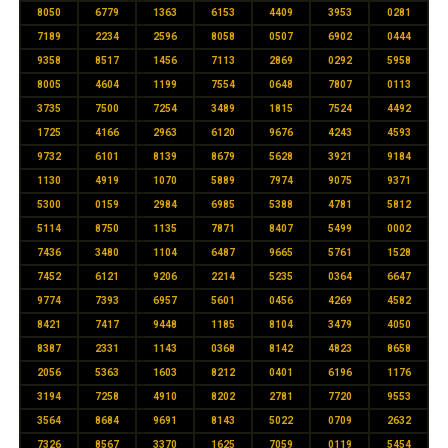
8050
6779
1363
6153
4409
3953
0281
7189
2234
2596
8058
0507
6902
0444
9358
8517
1456
7113
2869
0292
5958
8005
4604
1199
7554
0648
7807
0113
3735
7500
7254
3489
1815
7524
4492
1725
4166
2963
6120
9676
4243
4593
9732
6101
8139
8679
5628
3921
9184
1130
4919
1070
5889
7974
9075
9371
5300
0159
2984
6985
5388
4781
5812
5114
8750
1135
7871
8407
5499
0002
7436
3480
1104
6487
9665
5761
1528
7452
6121
9206
2214
5235
0364
6647
9774
7393
6957
5601
0456
4269
4582
8421
7417
9448
1185
8104
3479
4050
8387
2331
1143
0368
8142
4823
8658
2056
5363
1603
8212
0401
6196
1176
3194
7258
4910
8202
2781
7720
9553
3564
8684
9691
8143
5022
0709
2632
7326
8567
3370
1625
7059
0119
5454