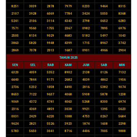
8251
3039
2878
7979
0233
9464
8315
2107
3928
6069
7784
3424
5050
8368
5241
2106
3114
4343
2798
0652
6283
7571
9560
1755
2367
0982
7895
6976
2505
8134
9029
4683
5182
5497
1043
3863
5820
9948
4399
1715
8967
3742
2869
7078
2013
1687
0901
4966
2904
TAHUN 2025
SEN
SEL
RAB
KAM
JUM
SAB
MIN
6320
4059
5352
8902
2138
0126
7132
6640
7844
9171
2682
4039
4862
1956
2736
5232
1058
4490
2016
5382
9074
8653
7122
9637
4068
5908
5878
1238
9069
4372
4741
4063
5268
8300
6974
2316
4369
4859
3038
9921
1395
5623
0031
2429
6220
1088
4753
0267
5684
9624
2821
5526
3923
1874
1608
2298
5783
5650
3041
8716
4406
7005
9888