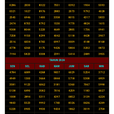
0286
2030
8322
7551
0392
1904
5593
0321
1027
8976
2883
2073
9792
4028
2545
6946
1400
3358
8015
4317
5833
2474
8703
8792
1530
9770
4824
1615
9308
8044
5220
4649
2805
1736
0941
7258
9150
8299
4042
5118
4428
3907
2516
6034
8765
6997
0009
4148
8168
4778
6360
0175
9426
5804
3202
0872
7194
5823
0308
2391
5414
2489
3955
TAHUN 2024
SEN
SEL
RAB
KAM
JUM
SAB
MIN
4784
6089
4268
9837
6029
5254
3712
4949
1300
3664
0844
5718
5308
6959
3581
9123
6062
3181
5360
7067
5998
5138
6490
3582
7016
4259
1183
6027
1008
2894
5311
4397
0852
3139
6224
9843
5523
9992
1740
8326
0636
4249
5220
0905
9930
9434
1862
3019
2758