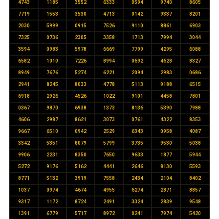
4743
1185
3552
6333
0594
9740
8605
7719
1553
3530
4713
0142
9337
8201
2030
5999
0915
7526
9110
8861
6903
7325
0736
2305
3358
1713
7994
3044
3594
0983
5978
6669
7799
4295
6088
6582
1010
7226
8994
0692
4628
8327
8949
7676
5274
6221
2094
2983
0686
2941
8245
8033
4778
5113
9188
6515
6918
2926
4526
1022
9101
4458
7801
0367
9870
6938
1373
8136
5390
7988
4606
2987
8621
3073
0761
4322
8353
9667
6510
0942
2529
6343
0958
4087
3342
5351
8079
5799
3735
9530
5038
9906
2231
8350
7650
9633
1877
5944
5272
9176
5162
4441
2646
8130
5593
8771
5132
3919
7558
2434
2104
8402
1037
0974
4674
4955
6274
2871
8857
9317
1172
8724
2491
3324
2839
9548
1391
6779
5717
8972
0241
7974
5420