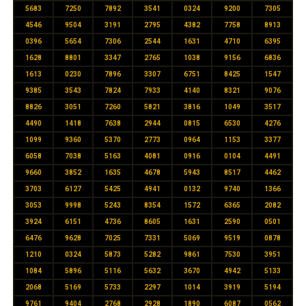
5683
7250
7892
3541
0324
9200
7305
4546
9504
3191
2795
4382
7758
8913
0396
5654
7306
2544
1631
4710
6395
1628
8801
3347
2765
1038
9156
6836
1613
0230
7896
3307
6751
8425
1547
9385
3543
7824
7933
4140
8321
9076
8826
3051
7260
5821
3816
1049
3517
4490
1418
7638
2944
0815
6530
4276
1099
9360
5370
2773
0964
1153
3377
6058
7038
5163
4081
0916
0104
4491
9660
3852
1635
4678
5943
8517
4462
3703
6127
5425
4941
0132
9740
1366
3053
9998
5243
8354
1572
6365
2082
3924
6151
4736
8605
1631
2590
0501
6476
9628
7025
7331
5069
9519
0878
1210
0324
5873
5282
9861
7530
3951
1084
5896
5116
5632
3670
4942
5133
2068
5169
5733
2297
1014
3919
5194
9761
9404
2768
2928
1890
6087
0562