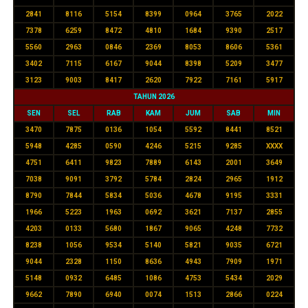
2841
8116
5154
8399
0964
3765
2022
7378
6259
8472
4810
1684
9390
2517
5560
2963
0846
2369
8053
8606
5361
3402
7115
6167
9044
8398
5209
3477
3123
9003
8417
2620
7922
7161
5917
TAHUN 2026
SEN
SEL
RAB
KAM
JUM
SAB
MIN
3470
7875
0136
1054
5592
8441
8521
5948
4285
0590
4246
5215
9285
XXXX
4751
6411
9823
7889
6143
2001
3649
7038
9091
3792
5784
2824
2965
1912
8790
7844
5834
5036
4678
9195
3331
1966
5223
1963
0692
3621
7137
2855
4203
0133
5680
1867
9065
4248
7732
8238
1056
9534
5140
5821
9035
6721
9044
2328
1150
8636
4943
7909
1971
5148
0932
6485
1086
4753
5434
2029
9662
7890
6940
0074
1513
2866
0224