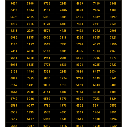
9654
5900
8752
2140
4959
7419
3848
6433
9304
4139
4906
8078
2966
1108
5676
4615
5386
3305
6992
5032
3897
8210
0525
8123
6881
7454
3301
9633
9213
2739
6579
4428
9493
8272
2908
6982
8835
6902
0818
4366
0715
7121
4106
3122
1513
7395
1290
4072
5196
2494
4910
5118
8381
4355
9513
2965
9691
6510
4941
2508
6592
7005
3670
5095
0835
2773
6630
8301
6235
7720
2131
1484
4338
2840
3980
8447
5034
0899
7725
2856
5274
3240
5349
5741
6162
5431
9850
1613
5069
6943
5400
8664
2548
3141
8380
9183
4668
1803
9747
3086
0530
5770
0072
7253
5824
6589
6077
7780
1970
6522
5591
7553
6532
1235
2570
4093
2569
1464
7091
6692
6477
5313
0840
1617
1808
0894
2648
7087
8332
3416
8501
1268
5232