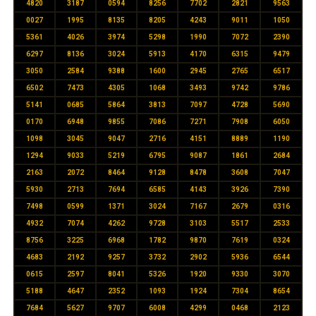
4820
3187
0594
8256
7702
2821
9563
0027
1995
8135
8205
4243
9011
1050
5361
4026
3974
5298
1990
7072
2390
6297
8136
3024
5913
4170
6315
9479
3050
2584
9388
1600
2945
2765
6517
6502
7473
4305
1068
3493
9742
9786
5141
0685
5864
3813
7097
4728
5690
0170
6948
9855
7086
7271
7908
6050
1098
3045
9047
2716
4151
8889
1190
1294
9033
5219
6795
9087
1861
2684
2163
2072
8464
9128
8478
3608
7047
5930
2713
7694
6585
4143
3926
7390
7498
0599
1371
3024
7167
2679
0316
4932
7074
4262
9728
3103
5517
2533
8756
3225
6968
1782
9870
7619
0324
4683
2192
9257
3732
2902
5936
6544
0615
2597
8041
5326
1920
9330
3070
5188
4647
2352
1093
1924
7304
8654
7684
5627
9707
6008
4299
0468
2123