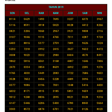
TAHUN 2019
SEN
SEL
RAB
KAM
JUM
SAB
MIN
8114
5629
1493
7695
3227
6373
3967
5116
8591
4918
5823
8028
4412
8266
0821
3206
9060
2967
3921
9808
2716
3107
9046
9115
4765
7311
4287
9724
6403
8816
5377
2759
7489
9626
1024
5232
7218
0992
2415
2627
9632
8472
3008
9023
3502
2980
8404
4570
8491
9862
5816
6561
3168
4487
1646
7406
2473
0334
3854
8639
4492
2205
9276
9765
4030
5449
2083
3722
7686
9653
3528
7652
8456
5228
4489
3096
5250
0377
9086
0196
7001
1048
5416
4430
6032
8171
4915
3185
5851
9659
2238
9012
9248
8836
2095
8021
5528
9216
6147
5446
6206
5400
6780
8843
5664
3303
8572
6874
6701
7021
0126
8023