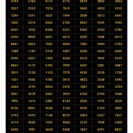
4794
5784
8119
6175
5873
2803
2902
2537
3392
7376
7619
9609
4952
0215
7299
3391
4321
1699
2068
3612
6441
7655
3218
8630
3736
0067
9049
9933
6003
7035
8246
5321
9450
4762
0780
6236
8843
6001
6614
4229
9268
6013
8861
5854
7005
4086
7483
3984
5704
7288
1189
3718
4287
6226
5624
6469
5090
6257
7458
4226
5616
7899
6159
8867
0173
5705
7995
4441
2281
0687
2619
2126
1152
7378
4920
3526
1738
1031
9365
9745
3810
4832
3368
5493
6264
2199
8054
3475
7687
4030
2734
0801
4578
3603
2959
6762
5796
9448
7895
1610
3283
8144
2563
1975
2029
8156
8861
6568
3126
4929
5734
2805
0702
5992
7148
8073
4254
5227
1821
6714
6560
7395
9862
2133
7558
5206
6490
7981
4042
5698
1837
6991
8821