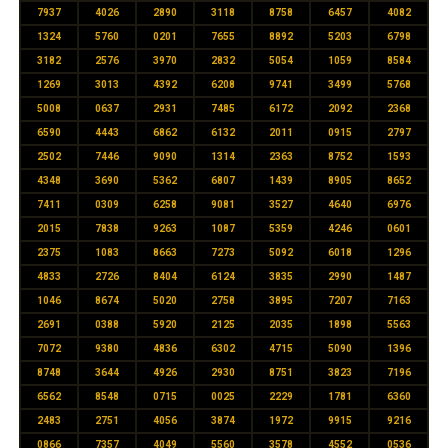
7937
4026
2890
3118
8758
6457
4082
1324
5760
0201
7655
8892
5203
6798
3182
2576
3970
2832
5054
1059
8584
1269
3013
4392
6208
9741
3499
5768
5008
0637
2931
7485
6172
2092
2368
6590
4443
6862
6132
2011
0915
2797
2502
7446
9090
1314
2363
8752
1593
4348
3690
5362
6807
1439
8905
8652
7411
0309
6258
9081
3527
4640
6976
2015
7838
9263
1087
5359
4246
0601
2375
1083
8663
7273
5092
6018
1296
4833
2726
8404
6124
3835
2990
1487
1046
8674
5020
2758
3895
7207
7163
2691
0388
5920
2125
2035
1898
5563
7072
9380
4836
6302
4715
5090
1396
8748
3644
4926
2930
8751
3823
7196
6562
8548
0715
0025
2229
1781
6360
2483
2751
4056
3874
1972
9915
9216
0866
7357
4049
5560
3578
4552
0536