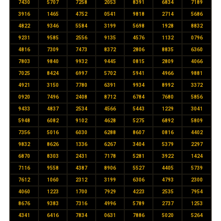
7430
5707
7258
2053
8391
6834
7189
3916
1465
4752
0541
9818
2714
5686
4822
9346
5584
3199
5698
1928
8832
9231
9585
2556
9135
4576
1132
0796
4816
7309
7473
8372
2806
8835
6360
7803
9840
9932
9445
0815
2809
4066
7025
8424
6997
5702
5941
4966
9881
4921
3150
7780
6391
9934
8992
3372
0920
7496
2408
8712
6784
7680
5856
9433
4837
2534
4566
5443
1229
3041
5948
6082
9102
4628
5275
6892
5809
7356
5016
6030
6288
8607
0816
4402
9832
8626
1336
6267
3404
5379
2297
6870
8303
2431
7178
5281
3922
1424
7116
9558
4387
8906
5527
4405
5739
7612
1060
2312
3199
6306
4793
2300
4060
1223
1700
7929
4223
2535
7954
8676
9383
7316
4996
5789
2737
1253
4341
6416
7834
0631
7886
5020
5264