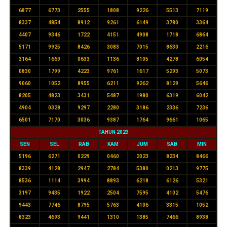
6877
6773
2555
1808
9226
5513
7119
8337
4854
8912
9261
6149
3780
3364
4407
9346
1722
4151
4908
1718
6864
5171
9925
8426
3083
7015
8630
2216
3164
1669
0633
1136
8105
4278
6054
0830
1799
4223
9761
1617
5293
5073
9060
1052
8955
6211
9262
8129
5646
8205
4823
3431
5487
1980
6319
6042
4904
0328
9297
2280
3186
2336
7236
6501
7170
3036
9387
1764
9661
1065
TAHUN 2023
SEN
SEL
RAB
KAM
JUM
SAB
MIN
5196
6271
0229
0460
2023
8234
8466
8339
4128
2947
2784
5380
0213
9775
8536
1114
3994
8893
6218
6126
5321
3197
9435
1922
2504
7595
4102
5476
9443
7746
8795
5763
4106
3315
1052
8323
4693
9441
1310
1385
7466
8938