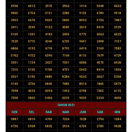
0938
6012
2970
2962
1016
5048
6502
9805
5754
3131
2280
9135
6783
9518
2953
0676
9633
3805
8092
5736
7487
2411
2590
9132
4585
2610
8418
3329
5169
1241
4182
2450
0775
6562
6022
7529
0715
4340
6735
9691
2498
7157
6866
4192
4718
8793
6414
3169
7583
5762
9732
6396
7164
8115
7679
4729
3001
1134
2427
7301
6086
4075
6926
7210
0135
9760
4701
5042
8414
1056
3531
5195
0885
8284
9542
6567
5308
3143
4736
0840
7680
8014
1865
5879
7098
4533
6394
1492
6798
7455
6115
7358
3863
5406
6339
9035
5324
4696
TAHUN 2021
SEN
SEL
RAB
KAM
JUM
SAB
MIN
9887
0816
4700
7336
7028
2796
1084
0730
5908
5825
2934
6750
2783
9828