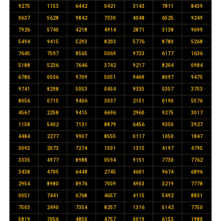
9275
1153
6442
0421
3143
7811
8439
0637
5628
9842
7330
4048
6525
9249
7926
5740
4218
4914
2871
3138
9699
5494
9415
5293
8203
5776
8780
5268
7645
7597
8565
5069
9733
6177
1636
5188
5236
7646
3742
9217
8204
0984
6786
0506
9709
5051
9469
8097
9475
9741
8298
5053
0454
9335
0357
3753
8056
0715
9406
3037
2151
0190
5576
4567
2258
9415
6696
2960
9275
3017
1158
5402
7131
8879
6456
9350
3927
4484
2277
9907
8555
0117
1050
1847
3093
2073
7274
1501
1315
4197
4795
3335
4977
8988
0594
9151
7730
7762
3438
4705
6448
2745
4601
9674
6896
2954
8980
8976
7009
4903
3219
7778
0051
7441
6768
4657
4115
5492
8831
7503
2490
7354
8257
1316
5142
7750
5819
7056
4850
4757
0019
6153
1980