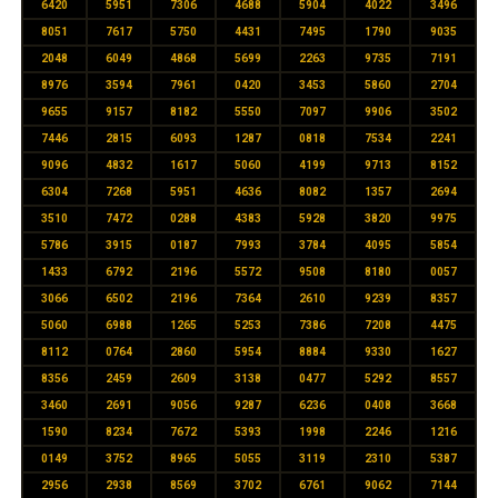
6420
5951
7306
4688
5904
4022
3496
8051
7617
5750
4431
7495
1790
9035
2048
6049
4868
5699
2263
9735
7191
8976
3594
7961
0420
3453
5860
2704
9655
9157
8182
5550
7097
9906
3502
7446
2815
6093
1287
0818
7534
2241
9096
4832
1617
5060
4199
9713
8152
6304
7268
5951
4636
8082
1357
2694
3510
7472
0288
4383
5928
3820
9975
5786
3915
0187
7993
3784
4095
5854
1433
6792
2196
5572
9508
8180
0057
3066
6502
2196
7364
2610
9239
8357
5060
6988
1265
5253
7386
7208
4475
8112
0764
2860
5954
8884
9330
1627
8356
2459
2609
3138
0477
5292
8557
3460
2691
9056
9287
6236
0408
3668
1590
8234
7672
5393
1998
2246
1216
0149
3752
8965
5055
3119
2310
5387
2956
2938
8569
3702
6761
9062
7144