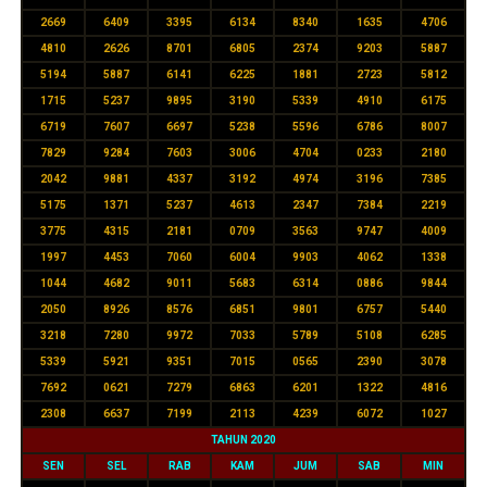
2669
6409
3395
6134
8340
1635
4706
4810
2626
8701
6805
2374
9203
5887
5194
5887
6141
6225
1881
2723
5812
1715
5237
9895
3190
5339
4910
6175
6719
7607
6697
5238
5596
6786
8007
7829
9284
7603
3006
4704
0233
2180
2042
9881
4337
3192
4974
3196
7385
5175
1371
5237
4613
2347
7384
2219
3775
4315
2181
0709
3563
9747
4009
1997
4453
7060
6004
9903
4062
1338
1044
4682
9011
5683
6314
0886
9844
2050
8926
8576
6851
9801
6757
5440
3218
7280
9972
7033
5789
5108
6285
5339
5921
9351
7015
0565
2390
3078
7692
0621
7279
6863
6201
1322
4816
2308
6637
7199
2113
4239
6072
1027
TAHUN 2020
SEN
SEL
RAB
KAM
JUM
SAB
MIN