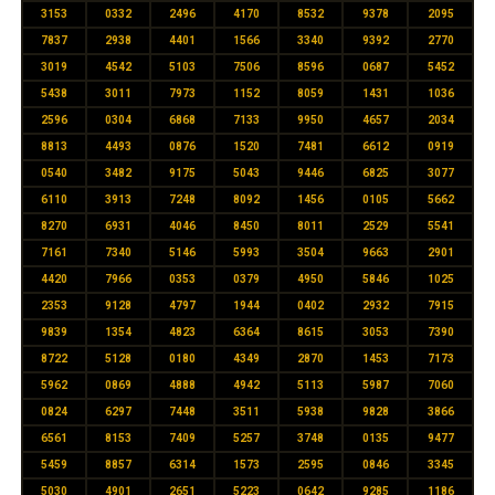
3153
0332
2496
4170
8532
9378
2095
7837
2938
4401
1566
3340
9392
2770
3019
4542
5103
7506
8596
0687
5452
5438
3011
7973
1152
8059
1431
1036
2596
0304
6868
7133
9950
4657
2034
8813
4493
0876
1520
7481
6612
0919
0540
3482
9175
5043
9446
6825
3077
6110
3913
7248
8092
1456
0105
5662
8270
6931
4046
8450
8011
2529
5541
7161
7340
5146
5993
3504
9663
2901
4420
7966
0353
0379
4950
5846
1025
2353
9128
4797
1944
0402
2932
7915
9839
1354
4823
6364
8615
3053
7390
8722
5128
0180
4349
2870
1453
7173
5962
0869
4888
4942
5113
5987
7060
0824
6297
7448
3511
5938
9828
3866
6561
8153
7409
5257
3748
0135
9477
5459
8857
6314
1573
2595
0846
3345
5030
4901
2651
5223
0642
9285
1186