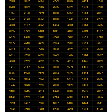
2804
3052
6359
7279
8932
4394
5753
0784
8099
7982
2535
5026
1270
5298
1855
2150
7421
4088
5056
1603
2881
5566
2123
3563
4090
1246
3613
2259
4034
6107
4368
1404
4831
3769
5605
3897
8729
5181
1341
4408
4723
1187
6679
4400
2486
5223
7206
3691
0713
9677
7610
4229
8994
2908
3219
5351
6314
0195
7702
8053
4626
7671
7503
6615
5263
6090
8679
1737
9763
6582
4834
3269
4896
3165
4619
8346
9869
1215
7147
5562
0033
9774
0432
5139
8535
1973
2124
2084
9529
8814
2877
5857
6804
7869
0630
5619
9750
2505
1747
6028
7690
2033
9420
3331
0695
9180
8615
4614
1470
3089
2572
2087
0148
8269
1044
2214
6683
8774
5356
7991
3437
7639
1037
5189
6344
9511
7848
5240
1281
4250
4291
1238
1170