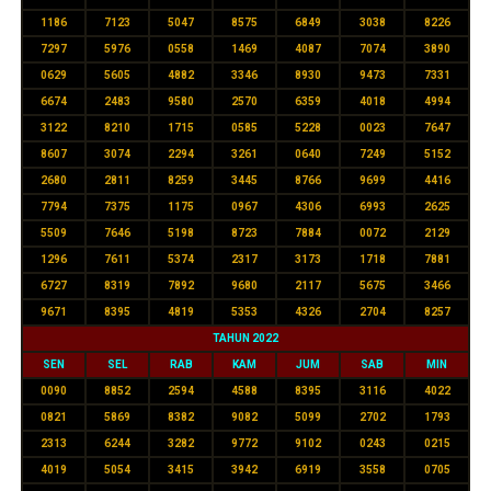
1186
7123
5047
8575
6849
3038
8226
7297
5976
0558
1469
4087
7074
3890
0629
5605
4882
3346
8930
9473
7331
6674
2483
9580
2570
6359
4018
4994
3122
8210
1715
0585
5228
0023
7647
8607
3074
2294
3261
0640
7249
5152
2680
2811
8259
3445
8766
9699
4416
7794
7375
1175
0967
4306
6993
2625
5509
7646
5198
8723
7884
0072
2129
1296
7611
5374
2317
3173
1718
7881
6727
8319
7892
9680
2117
5675
3466
9671
8395
4819
5353
4326
2704
8257
TAHUN 2022
SEN
SEL
RAB
KAM
JUM
SAB
MIN
0090
8852
2594
4588
8395
3116
4022
0821
5869
8382
9082
5099
2702
1793
2313
6244
3282
9772
9102
0243
0215
4019
5054
3415
3942
6919
3558
0705