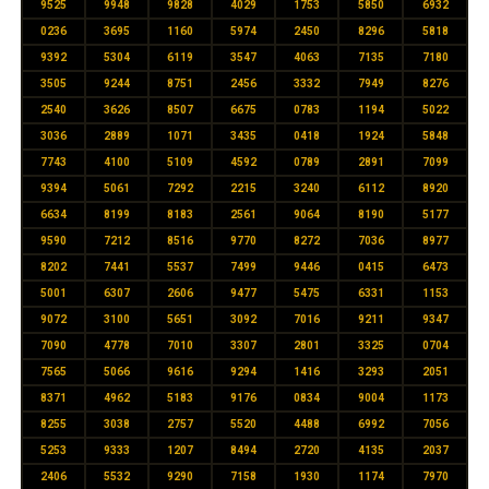
9525
9948
9828
4029
1753
5850
6932
0236
3695
1160
5974
2450
8296
5818
9392
5304
6119
3547
4063
7135
7180
3505
9244
8751
2456
3332
7949
8276
2540
3626
8507
6675
0783
1194
5022
3036
2889
1071
3435
0418
1924
5848
7743
4100
5109
4592
0789
2891
7099
9394
5061
7292
2215
3240
6112
8920
6634
8199
8183
2561
9064
8190
5177
9590
7212
8516
9770
8272
7036
8977
8202
7441
5537
7499
9446
0415
6473
5001
6307
2606
9477
5475
6331
1153
9072
3100
5651
3092
7016
9211
9347
7090
4778
7010
3307
2801
3325
0704
7565
5066
9616
9294
1416
3293
2051
8371
4962
5183
9176
0834
9004
1173
8255
3038
2757
5520
4488
6992
7056
5253
9333
1207
8494
2720
4135
2037
2406
5532
9290
7158
1930
1174
7970