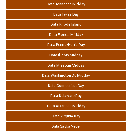
Data Tennesse Midday
Data Texas Day
Data Rhode Island
Data Florida Midday
Data Pennsylvania Day
Data Illinois Midday
Data Missouri Midday
Data Washington Dc Midday
Data Connecticut Day
Data Delaware Day
Data Arkansas Midday
Data Virginia Day
Data Sazka Vecer