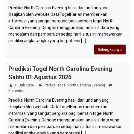
Prediksi North Carolina Evening hasil dari undian yang
disajikan oleh website DataTogelHarian memberikan
informasi yang sangat berguna bagi pemain togel North
Carolina Evening. Dengan menggunakan analisis data yang
mendalam dan pembaruan setiap hari, situs ini menawarkan
prediksi angka-angka yang berpotensi [...]
Selengkapnya
Prediksi Togel North Carolina Evening
Sabtu 01 Agustus 2026
31 Juli 2026
Prediksi Togel North Carolina Evening
Komentar
Prediksi North Carolina Evening hasil dari undian yang
disajikan oleh website DataTogelHarian memberikan
informasi yang sangat berguna bagi pemain togel North
Carolina Evening. Dengan menggunakan analisis data yang
mendalam dan pembaruan setiap hari, situs ini menawarkan
prediksi angka-angka yang berpotensi [...]