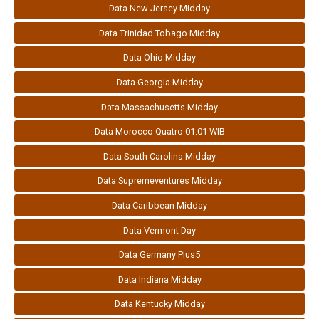
Data New Jersey Midday
Data Trinidad Tobago Midday
Data Ohio Midday
Data Georgia Midday
Data Massachusetts Midday
Data Morocco Quatro 01:01 WIB
Data South Carolina Midday
Data Supremeventures Midday
Data Caribbean Midday
Data Vermont Day
Data Germany Plus5
Data Indiana Midday
Data Kentucky Midday