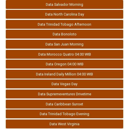
Data Salvador Morning
Data North Carolina Day
Data Trinidad Tobago Afternoon
Data Bonoloto
Data San Juan Morning
Data Morocco Quatro 04:00 WIB
Data Oregon 04:00 WIB
Data Ireland Daily Million 04:00 WIB
Data Vegas Day
Data Supremeventures Drivetime
Data Caribbean Sunset
Data Trinidad Tobago Evening
Data West Virginia