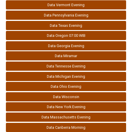
Data Vermont Evening
Data Pennsylvania Evening
Data Texas Evening
Data Oregon 07:00 WIB
Data Georgia Evening
Data Miramar
Data Tennesse Evening
Data Michigan Evening
Data Ohio Evening
Data Wisconsin
Data New York Evening
Data Massachusetts Evening
Data Canberra Morning