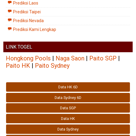
Prediksi Laos
Prediksi Taipei
Prediksi Nevada
Prediksi Kami Lengkap
LINK TOGEL
Hongkong Pools
|
Naga Saon
|
Paito SGP
|
Paito HK
|
Paito Sydney
Data HK 6D
Data Sydney 6D
Data SGP
Data HK
Data Sydney