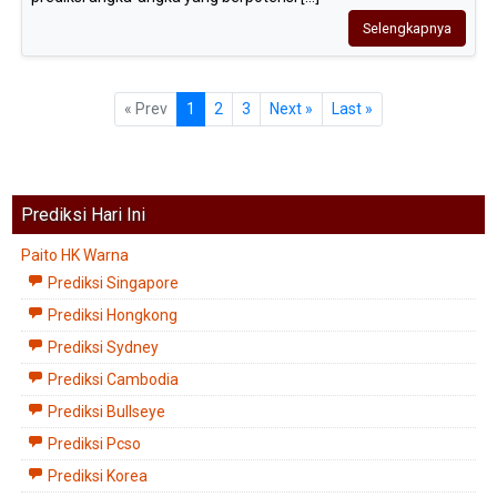
Selengkapnya
« Prev
1
2
3
Next »
Last »
Prediksi Hari Ini
Paito HK Warna
Prediksi Singapore
Prediksi Hongkong
Prediksi Sydney
Prediksi Cambodia
Prediksi Bullseye
Prediksi Pcso
Prediksi Korea