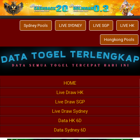
Sydney Pools
LIVE SYDNEY
LIVE SGP
LIVE HK
Hongkong Pools
HOME
Live Draw HK
Live Draw SGP
Live Draw Sydney
Data HK 6D
Data Sydney 6D